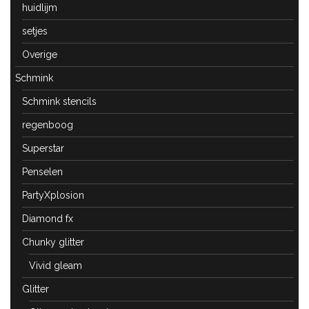
huidlijm
setjes
Overige
Schmink
Schmink stencils
regenboog
Superstar
Penselen
PartyXplosion
Diamond fx
Chunky glitter
Vivid gleam
Glitter