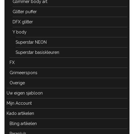
Glimmer body art
Glitter puffer
DFX glitter
Y body
Superstar NEON
Superstar basiskleuren
FX
Grimeerspons
Overige
Uw eigen sjabloon
Mijn Account
Kado artikelen
Bling artikelen
Paraplu’s