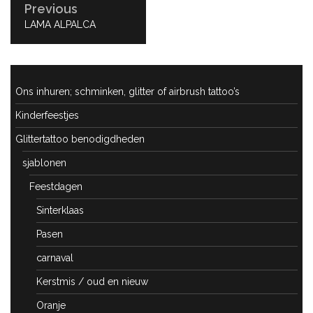
Previous
PREVIOUS
LAMA ALPALCA
POST:
Ons inhuren; schminken, glitter of airbrush tattoo’s
Kinderfeestjes
Glittertattoo benodigdheden
sjablonen
Feestdagen
Sinterklaas
Pasen
carnaval
Kerstmis / oud en nieuw
Oranje