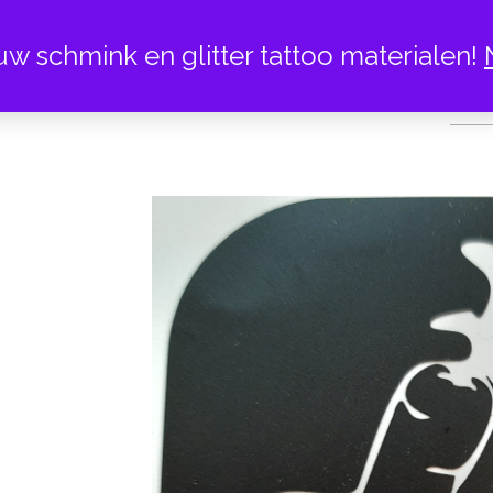
uw schmink en glitter tattoo materialen!
SCHOEN M