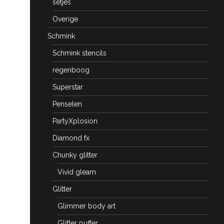
setjes
Overige
Schmink
Schmink stencils
regenboog
Superstar
Penselen
PartyXplosion
Diamond fx
Chunky glitter
Vivid gleam
Glitter
Glimmer body art
Glitter puffer