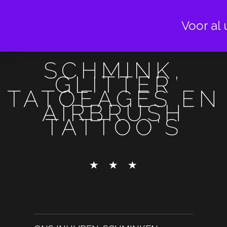
Voor al 
SCHMINK,
GLITTER
TATOEAGES EN
AIRBRUSH
TATTOO'S