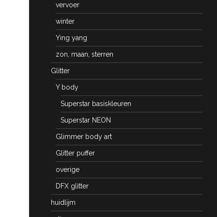
vervoer
winter
Ying yang
zon, maan, sterren
Glitter
Y body
Superstar basiskleuren
Superstar NEON
Glimmer body art
Glitter puffer
overige
DFX glitter
huidlijm