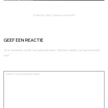
6 februari 2020
Leave a comment
GEEF EEN REACTIE
Je e-mailadres wordt niet gepubliceerd.
Vereiste velden zijn gemarkeerd
*
met