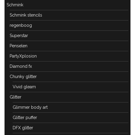
Schmink
Schmink stencils
regenboog
Superstar
Penselen
PartyXplosion
Diamond fx
Chunky glitter
Vivid gleam
Glitter
Glimmer body art
Glitter puffer
DFX glitter