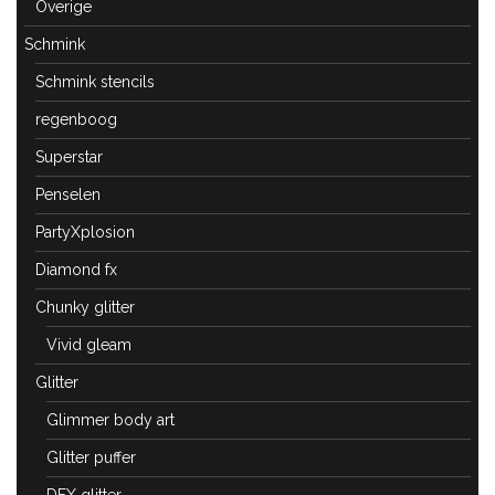
Overige
Schmink
Schmink stencils
regenboog
Superstar
Penselen
PartyXplosion
Diamond fx
Chunky glitter
Vivid gleam
Glitter
Glimmer body art
Glitter puffer
DFX glitter