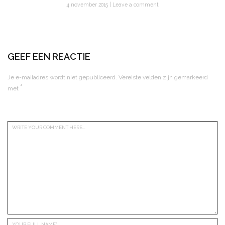
4 november 2015
Leave a comment
GEEF EEN REACTIE
Je e-mailadres wordt niet gepubliceerd.
Vereiste velden zijn gemarkeerd
*
met