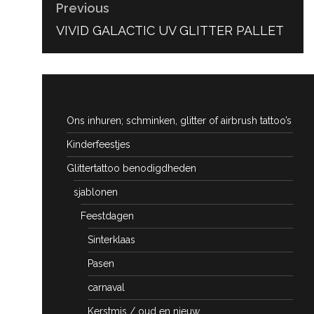
Previous
PREVIOUS
VIVID GALACTIC UV GLITTER PALLET
POST:
Ons inhuren; schminken, glitter of airbrush tattoo’s
Kinderfeestjes
Glittertattoo benodigdheden
sjablonen
Feestdagen
Sinterklaas
Pasen
carnaval
Kerstmis / oud en nieuw