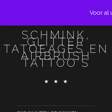
Voor al 
SCHMINK,
GLITTER
TATOEAGES EN
AIRBRUSH
TATTOO'S