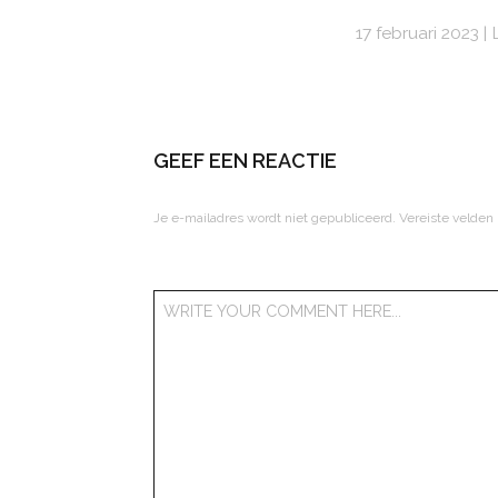
17 februari 2023
GEEF EEN REACTIE
Je e-mailadres wordt niet gepubliceerd.
Vereiste velden