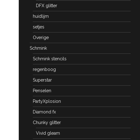
DFX glitter
huidlijm
setjes
Overige
Schmink
Schmink stencils
regenboog
Superstar
Penselen
PartyXplosion
Diamond fx
Chunky glitter
Vivid gleam