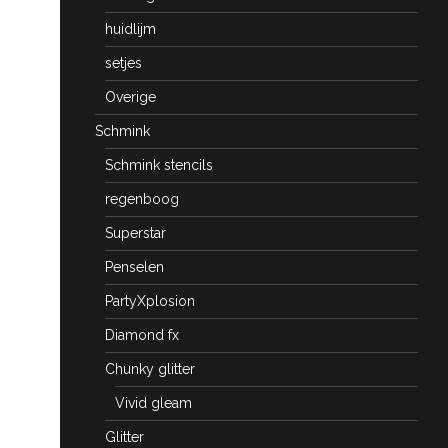
huidlijm
setjes
Overige
Schmink
Schmink stencils
regenboog
Superstar
Penselen
PartyXplosion
Diamond fx
Chunky glitter
Vivid gleam
Glitter