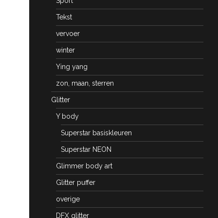
Sport
Tekst
vervoer
winter
Ying yang
zon, maan, sterren
Glitter
Y body
Superstar basiskleuren
Superstar NEON
Glimmer body art
Glitter puffer
overige
DFX glitter