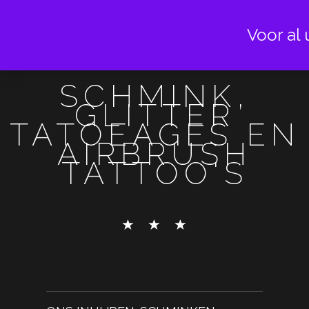
Voor al 
SCHMINK,
GLITTER
TATOEAGES EN
AIRBRUSH
TATTOO'S