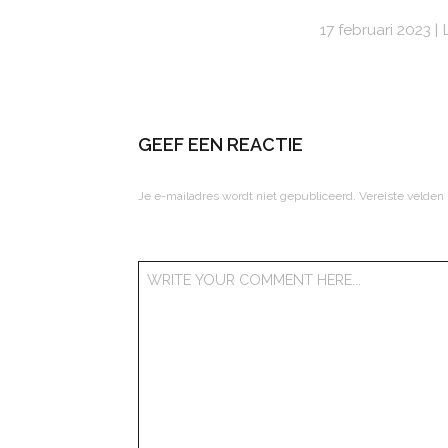
17 februari 2023
GEEF EEN REACTIE
Je e-mailadres wordt niet gepubliceerd.
Vereiste velden