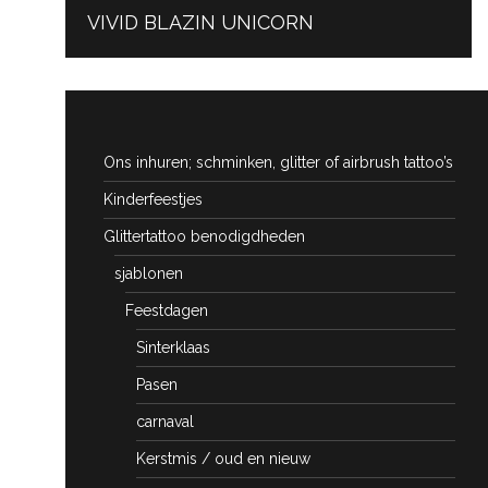
PREVIOUS
VIVID BLAZIN UNICORN
POST:
Ons inhuren; schminken, glitter of airbrush tattoo’s
Kinderfeestjes
Glittertattoo benodigdheden
sjablonen
Feestdagen
Sinterklaas
Pasen
carnaval
Kerstmis / oud en nieuw