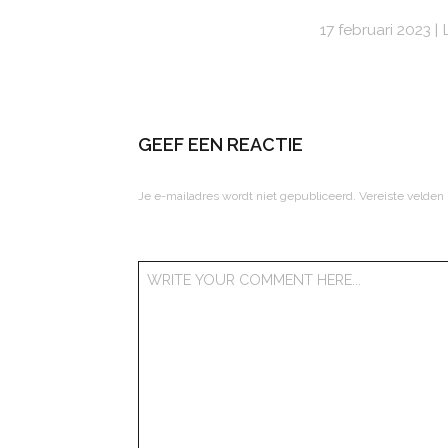
17 februari 2023
GEEF EEN REACTIE
Je e-mailadres wordt niet gepubliceerd.
Vereiste velden