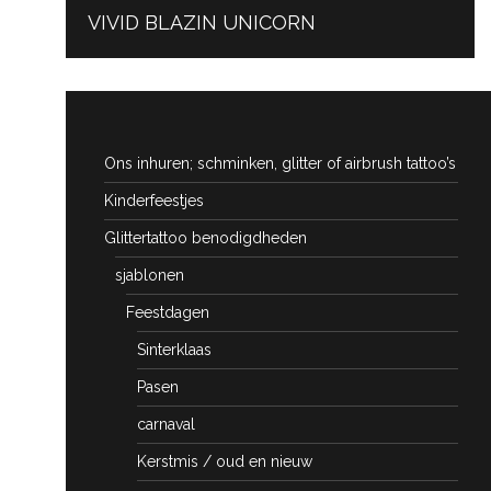
PREVIOUS
VIVID BLAZIN UNICORN
POST:
Ons inhuren; schminken, glitter of airbrush tattoo’s
Kinderfeestjes
Glittertattoo benodigdheden
sjablonen
Feestdagen
Sinterklaas
Pasen
carnaval
Kerstmis / oud en nieuw