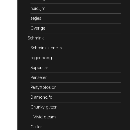
huidlijm
setjes
Overige
Schmink
Schmink stencils
regenboog
Superstar
Penselen
PartyXplosion
Diamond fx
Chunky glitter
Vivid gleam
Glitter