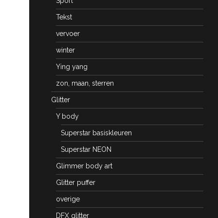
Sport
Tekst
vervoer
winter
Ying yang
zon, maan, sterren
Glitter
Y body
Superstar basiskleuren
Superstar NEON
Glimmer body art
Glitter puffer
overige
DFX glitter