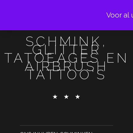
Voor al 
SCHMINK,
GLITTER
TATOEAGES EN
AIRBRUSH
TATTOO'S