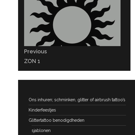
Previous
PREVIOUS
ZON 1
POST:
Ons inhuren; schminken, glitter of airbrush tattoo’s
Kinderfeestjes
Glittertattoo benodigdheden
sjablonen