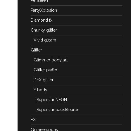
Penselen
PartyXplosion
Diamond fx
Chunky glitter
Vivid gleam
Glitter
Glimmer body art
Glitter puffer
DFX glitter
Y body
Superstar NEON
Superstar basiskleuren
FX
Grimeerspons