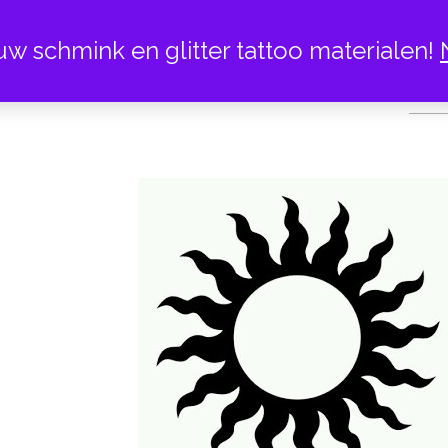
uw schmink en glitter tattoo materialen!
GLITTER TATTO