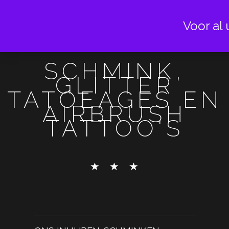
Voor al 
SCHMINK,
GLITTER
TATOEAGES EN
AIRBRUSH
TATTOO'S