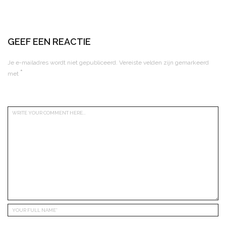
GEEF EEN REACTIE
Je e-mailadres wordt niet gepubliceerd.
Vereiste velden zijn gemarkeerd
*
met