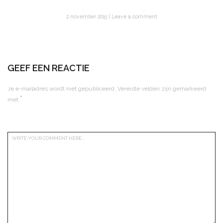
2 november 2015
Leave a comment
GEEF EEN REACTIE
Je e-mailadres wordt niet gepubliceerd.
Vereiste velden zijn gemarkeerd
*
met