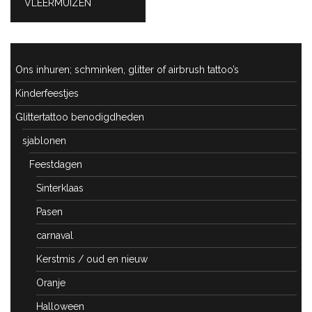
PREVIOUS
VLEERMUIZEN
POST:
Ons inhuren; schminken, glitter of airbrush tattoo’s
Kinderfeestjes
Glittertattoo benodigdheden
sjablonen
Feestdagen
Sinterklaas
Pasen
carnaval
Kerstmis / oud en nieuw
Oranje
Halloween