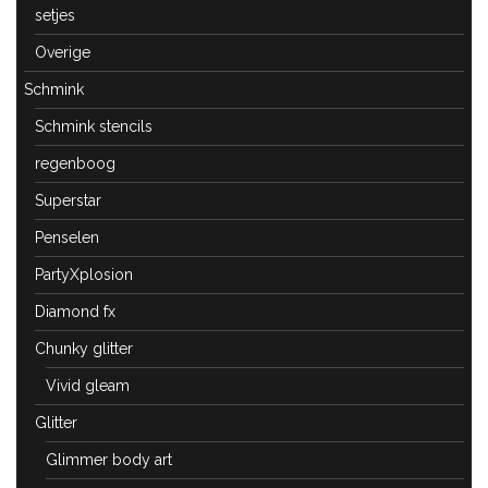
setjes
Overige
Schmink
Schmink stencils
regenboog
Superstar
Penselen
PartyXplosion
Diamond fx
Chunky glitter
Vivid gleam
Glitter
Glimmer body art