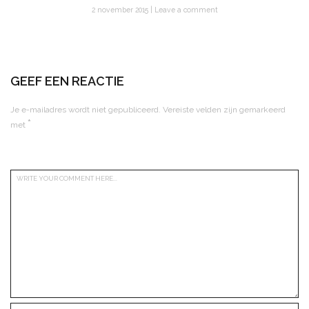
2 november 2015
Leave a comment
GEEF EEN REACTIE
Je e-mailadres wordt niet gepubliceerd.
Vereiste velden zijn gemarkeerd
*
met