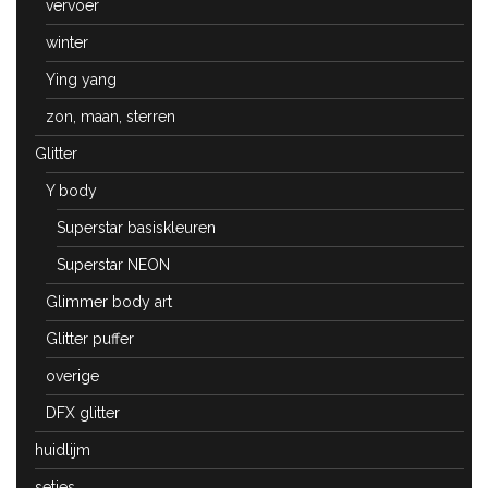
vervoer
winter
Ying yang
zon, maan, sterren
Glitter
Y body
Superstar basiskleuren
Superstar NEON
Glimmer body art
Glitter puffer
overige
DFX glitter
huidlijm
setjes