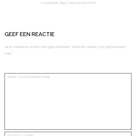
2 november 2015
Leave a comment
GEEF EEN REACTIE
Je e-mailadres wordt niet gepubliceerd.
Vereiste velden zijn gemarkeerd
*
met