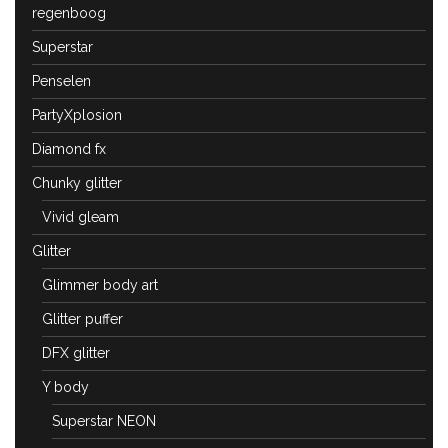
regenboog
Superstar
Penselen
PartyXplosion
Diamond fx
Chunky glitter
Vivid gleam
Glitter
Glimmer body art
Glitter puffer
DFX glitter
Y body
Superstar NEON