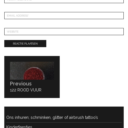
Bericht
navigatie
Previous
PREVIOUS
122 ROOD VUUR
POST:
Ons inhuren; schminken, glitter of airbrush tattoo’s
Kinderfeestjes