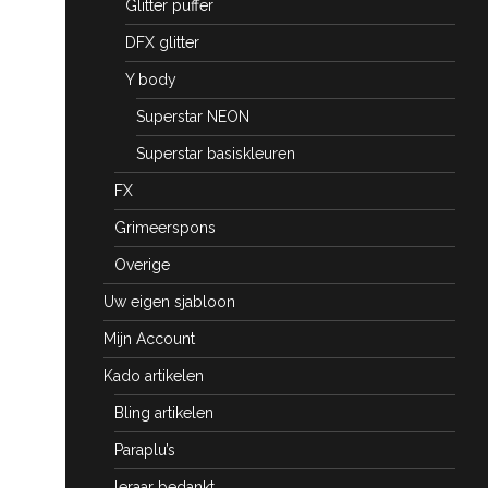
Glitter puffer
DFX glitter
Y body
Superstar NEON
Superstar basiskleuren
FX
Grimeerspons
Overige
Uw eigen sjabloon
Mijn Account
Kado artikelen
Bling artikelen
Paraplu’s
leraar bedankt