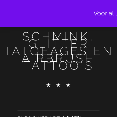
Voor al 
SCHMINK,
GLITTER
TATOEAGES EN
AIRBRUSH
TATTOO'S