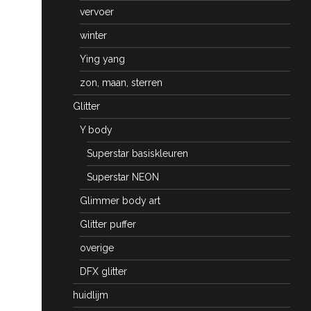
vervoer
winter
Ying yang
zon, maan, sterren
Glitter
Y body
Superstar basiskleuren
Superstar NEON
Glimmer body art
Glitter puffer
overige
DFX glitter
huidlijm