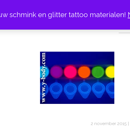
uw schmink en glitter tattoo materialen!
GLITTER TAT
2 november 2015