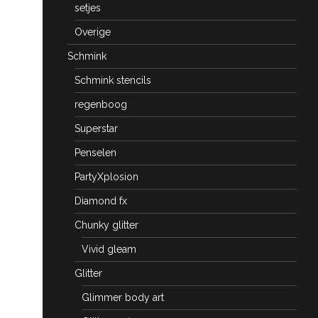
setjes
Overige
Schmink
Schmink stencils
regenboog
Superstar
Penselen
PartyXplosion
Diamond fx
Chunky glitter
Vivid gleam
Glitter
Glimmer body art