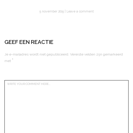
5 november 2015
Leave a comment
GEEF EEN REACTIE
Je e-mailadres wordt niet gepubliceerd.
Vereiste velden zijn gemarkeerd
*
met