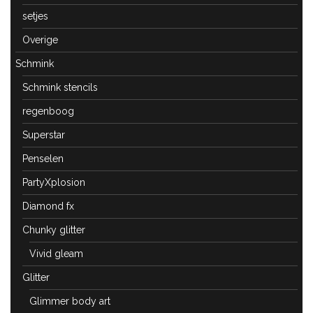
setjes
Overige
Schmink
Schmink stencils
regenboog
Superstar
Penselen
PartyXplosion
Diamond fx
Chunky glitter
Vivid gleam
Glitter
Glimmer body art