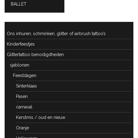
PREVIOUS
BALLET
POST:
Ons inhuren; schminken, glitter of airbrush tattoo’s
Kinderfeestjes
Glittertattoo benodigdheden
sjablonen
Feestdagen
Sinterklaas
Pasen
carnaval
Kerstmis / oud en nieuw
Oranje