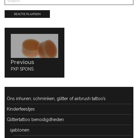
Bericht
navigatie
Previous
PREVIOUS
PXP SPONS
POST:
Ons inhuren; schminken, glitter of airbrush tattoo’s
Kinderfeestjes
Glittertattoo benodigdheden
sjablonen