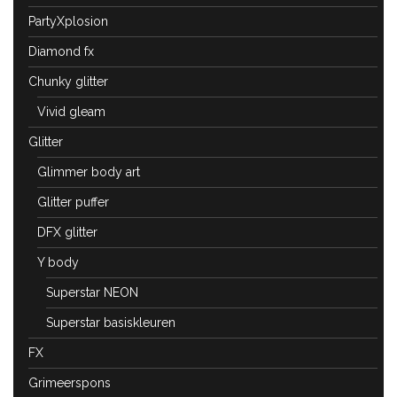
PartyXplosion
Diamond fx
Chunky glitter
Vivid gleam
Glitter
Glimmer body art
Glitter puffer
DFX glitter
Y body
Superstar NEON
Superstar basiskleuren
FX
Grimeerspons