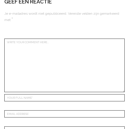
GEEF EEN REACTIE
Je e-mailadres wordt niet gepubliceerd.
Vereiste velden zijn gemarkeerd
*
met