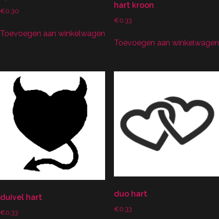
hart kroon
€
0.30
€
0.33
Toevoegen aan winkelwagen
Toevoegen aan winkelwagen
duo hart
duivel hart
€
0.33
€
0.33