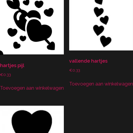
vallende hartjes
hartjes pijl
€
0.33
€
0.33
Toevoegen aan winkelwagen
Toevoegen aan winkelwagen