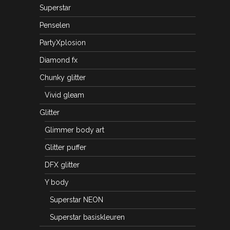
Superstar
Penselen
PartyXplosion
Diamond fx
Chunky glitter
Vivid gleam
Glitter
Glimmer body art
Glitter puffer
DFX glitter
Y body
Superstar NEON
Superstar basiskleuren