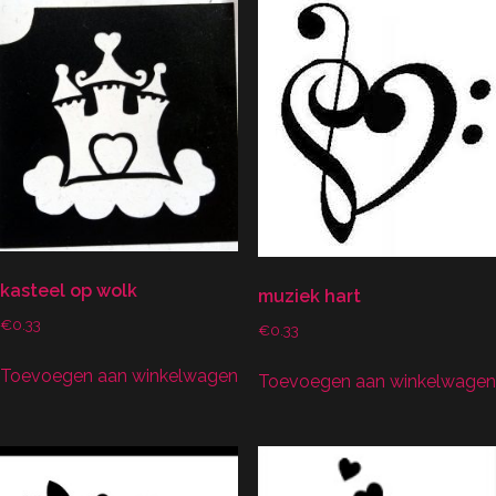
kasteel op wolk
muziek hart
€
0.33
€
0.33
Toevoegen aan winkelwagen
Toevoegen aan winkelwagen