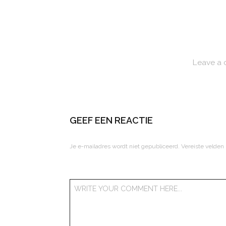
Leave a
GEEF EEN REACTIE
Je e-mailadres wordt niet gepubliceerd.
Vereiste velden