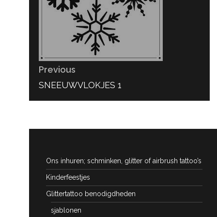
Previous
PREVIOUS
SNEEUWVLOKJES 1
POST:
Ons inhuren; schminken, glitter of airbrush tattoo’s
Kinderfeestjes
Glittertattoo benodigdheden
sjablonen