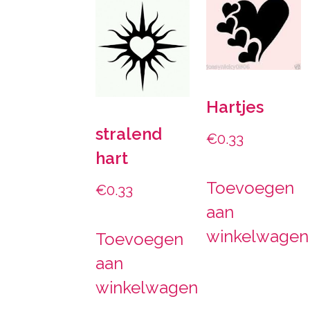
Hartjes
stralend
€
0.33
hart
Toevoegen
€
0.33
aan
winkelwagen
Toevoegen
aan
winkelwagen