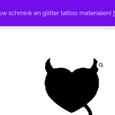
uw schmink en glitter tattoo materialen!
DUIVE