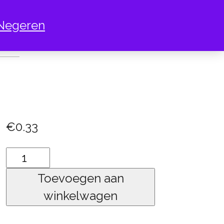
Negeren
L HART
€
0.33
duivel
hart
Toevoegen aan
aantal
winkelwagen