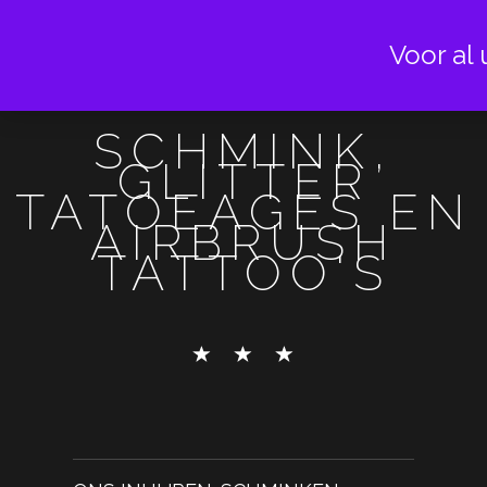
Voor al 
SCHMINK,
GLITTER
TATOEAGES EN
AIRBRUSH
TATTOO'S