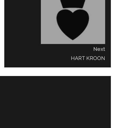
Next
NEXT
HART KROON
POST: