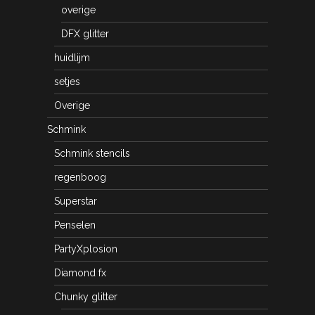
overige
DFX glitter
huidlijm
setjes
Overige
Schmink
Schmink stencils
regenboog
Superstar
Penselen
PartyXplosion
Diamond fx
Chunky glitter