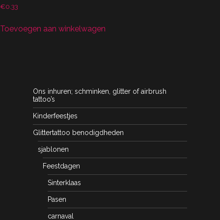
€
0.33
Toevoegen aan winkelwagen
Ons inhuren; schminken, glitter of airbrush
tattoo’s
Kinderfeestjes
Glittertattoo benodigdheden
sjablonen
Feestdagen
Sinterklaas
Pasen
carnaval