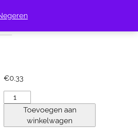
Negeren
SLEUTEL
€
0.33
muziek
sleutel
Toevoegen aan
aantal
winkelwagen