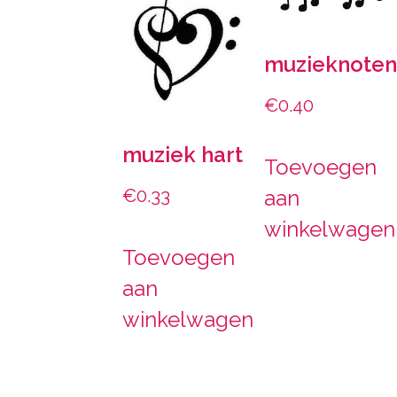
muzieknote
€
0.40
muziek hart
Toevoegen
aan
€
0.33
winkelwagen
Toevoegen
aan
winkelwagen