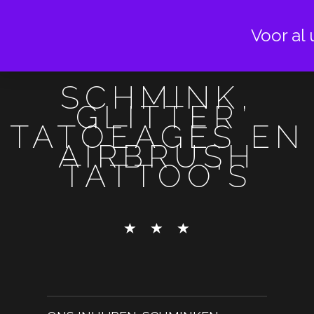
Voor al 
SCHMINK,
GLITTER
TATOEAGES EN
AIRBRUSH
TATTOO'S