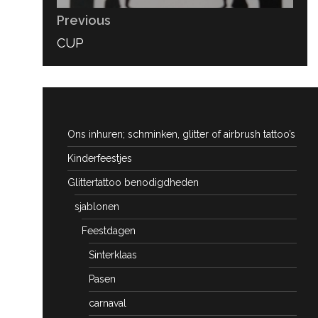
Previous
PREVIOUS
CUP
POST:
Ons inhuren; schminken, glitter of airbrush tattoo’s
Kinderfeestjes
Glittertattoo benodigdheden
sjablonen
Feestdagen
Sinterklaas
Pasen
carnaval