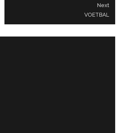
Next
NEXT
VOETBAL
POST: