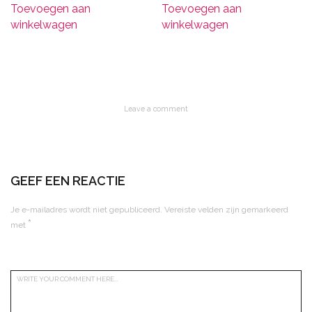
Toevoegen aan
Toevoegen aan
winkelwagen
winkelwagen
Leave a comment
GEEF EEN REACTIE
Je e-mailadres wordt niet gepubliceerd.
Vereiste velden zijn gemarkeerd
*
met