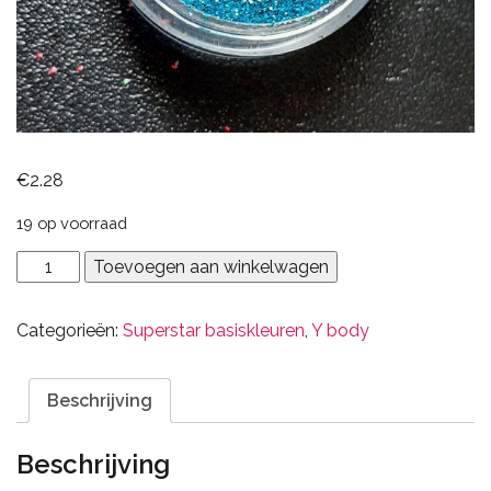
€
2.28
19 op voorraad
404
Toevoegen aan winkelwagen
Laser
blauw
Categorieën:
Superstar basiskleuren
,
Y body
aantal
Beschrijving
Beschrijving