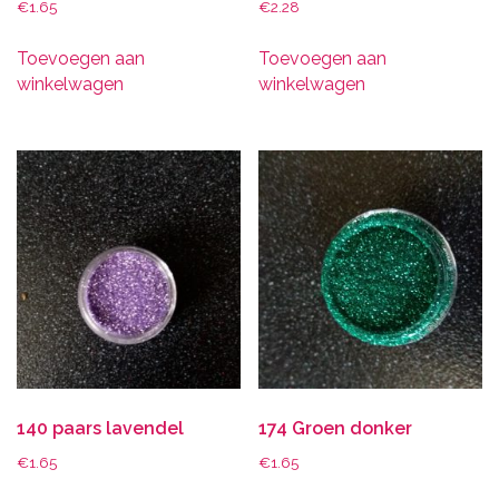
€
1.65
€
2.28
Toevoegen aan
Toevoegen aan
winkelwagen
winkelwagen
140 paars lavendel
174 Groen donker
€
1.65
€
1.65