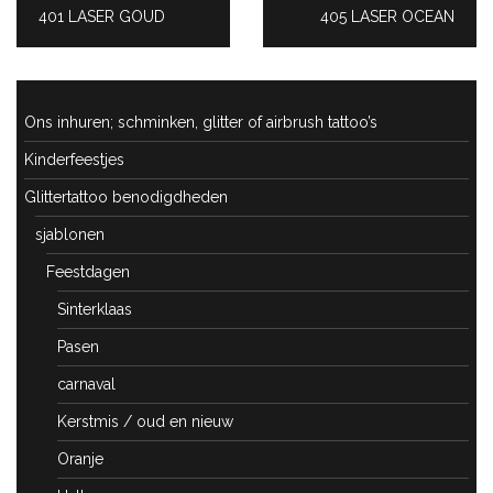
PREVIOUS
401 LASER GOUD
NEXT
405 LASER OCEAN
POST:
POST:
Ons inhuren; schminken, glitter of airbrush tattoo’s
Kinderfeestjes
Glittertattoo benodigdheden
sjablonen
Feestdagen
Sinterklaas
Pasen
carnaval
Kerstmis / oud en nieuw
Oranje