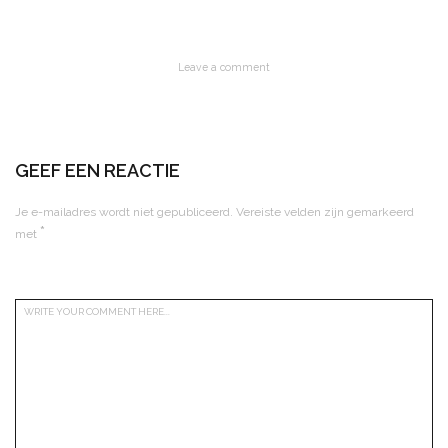
Leave a comment
GEEF EEN REACTIE
Je e-mailadres wordt niet gepubliceerd.
Vereiste velden zijn gemarkeerd
*
met