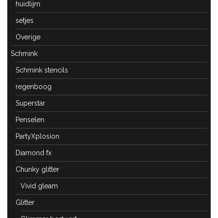
huidlijm
setjes
Overige
Schmink
Schmink stencils
regenboog
Superstar
Penselen
PartyXplosion
Diamond fx
Chunky glitter
Vivid gleam
Glitter