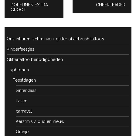
PREVIOUS
DOLFIJNEN EXTRA
NEXT
CHEERLEADER
POST:
GROOT
POST:
Ons inhuren; schminken, glitter of airbrush tattoo’s
Kinderfeestjes
Glittertattoo benodigdheden
sjablonen
Feestdagen
Sinterklaas
Pasen
carnaval
Kerstmis / oud en nieuw
Oranje