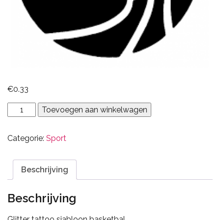
€
0.33
Basketbal
Toevoegen aan winkelwagen
aantal
Categorie:
Sport
Beschrijving
Beschrijving
Glitter tattoo sjabloon basketbal