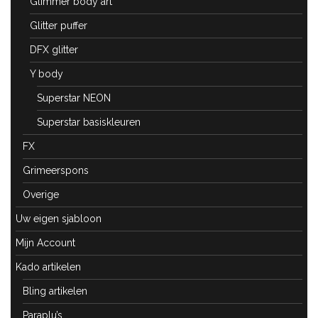
Glimmer body art
Glitter puffer
DFX glitter
Y body
Superstar NEON
Superstar basiskleuren
FX
Grimeerspons
Overige
Uw eigen sjabloon
Mijn Account
Kado artikelen
Bling artikelen
Paraplu’s