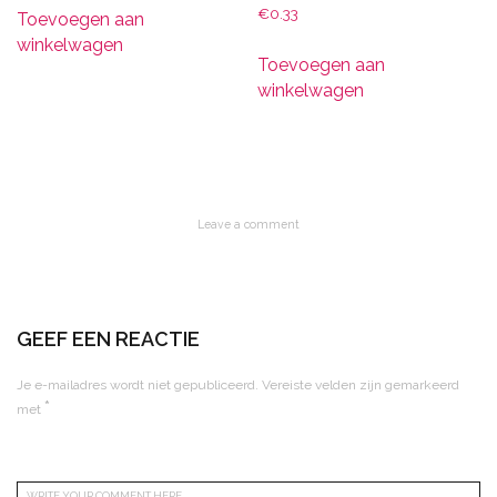
€
0.33
Toevoegen aan
winkelwagen
Toevoegen aan
winkelwagen
Leave a comment
GEEF EEN REACTIE
Je e-mailadres wordt niet gepubliceerd.
Vereiste velden zijn gemarkeerd
*
met