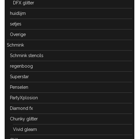
DFX glitter
huidlijm
setjes
Overige
Schmink
Schmink stencils
regenboog
Superstar
Penselen
PartyXplosion
Diamond fx
Chunky glitter
Vivid gleam