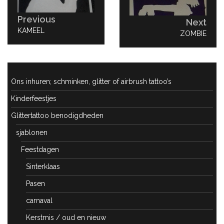
Previous
Next
PREVIOUS
KAMEEL
NEXT
ZOMBIE
POST:
POST:
Ons inhuren; schminken, glitter of airbrush tattoo’s
Kinderfeestjes
Glittertattoo benodigdheden
sjablonen
Feestdagen
Sinterklaas
Pasen
carnaval
Kerstmis / oud en nieuw