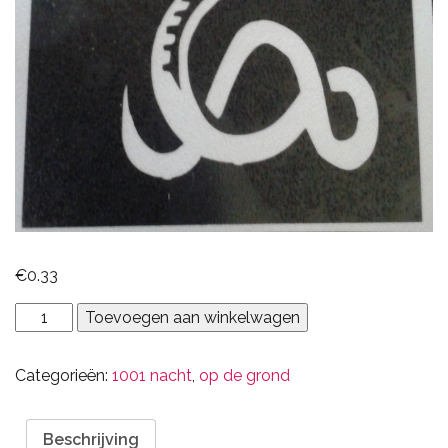
€
0.33
Cobra
Toevoegen aan winkelwagen
aantal
Categorieën:
1001 nacht
,
op de grond
Beschrijving