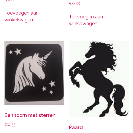
€
0.33
Toevoegen aan
Toevoegen aan
winkelwagen
winkelwagen
Eenhoorn met sterren
€
0.33
Paard