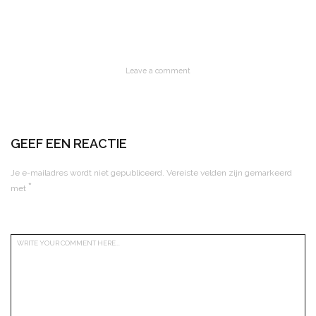
Leave a comment
GEEF EEN REACTIE
Je e-mailadres wordt niet gepubliceerd.
Vereiste velden zijn gemarkeerd
*
met