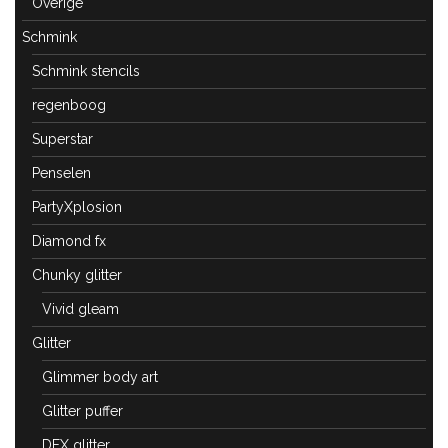
Overige
Schmink
Schmink stencils
regenboog
Superstar
Penselen
PartyXplosion
Diamond fx
Chunky glitter
Vivid gleam
Glitter
Glimmer body art
Glitter puffer
DFX glitter