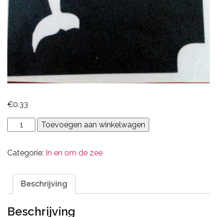
€
0.33
dolfijn
Toevoegen aan winkelwagen
aantal
Categorie:
In en om de zee
Beschrijving
Beschrijving