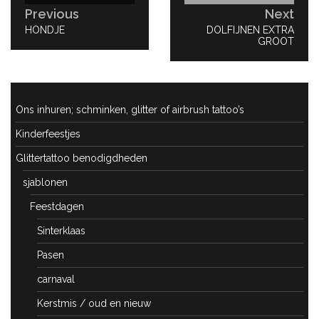
Previous
Next
PREVIOUS
HONDJE
NEXT
DOLFIJNEN EXTRA
POST:
POST:
GROOT
Ons inhuren; schminken, glitter of airbrush tattoo’s
Kinderfeestjes
Glittertattoo benodigdheden
sjablonen
Feestdagen
Sinterklaas
Pasen
carnaval
Kerstmis / oud en nieuw