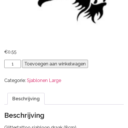
€
0.55
draak
Toevoegen aan winkelwagen
aantal
Categorie:
Sjablonen Large
Beschrijving
Beschrijving
Glittertattoo sjabloon draak (8cm)