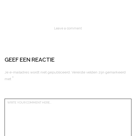
Leave a comment
GEEF EEN REACTIE
Je e-mailadres wordt niet gepubliceerd.
Vereiste velden zijn gemarkeerd
*
met