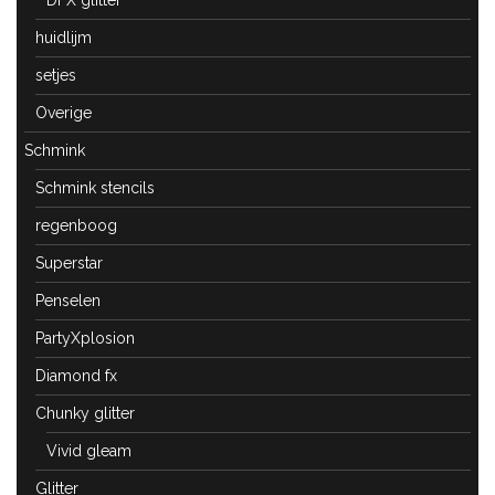
DFX glitter
huidlijm
setjes
Overige
Schmink
Schmink stencils
regenboog
Superstar
Penselen
PartyXplosion
Diamond fx
Chunky glitter
Vivid gleam
Glitter