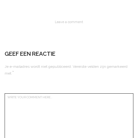
Leave a comment
GEEF EEN REACTIE
Je e-mailadres wordt niet gepubliceerd.
Vereiste velden zijn gemarkeerd
*
met