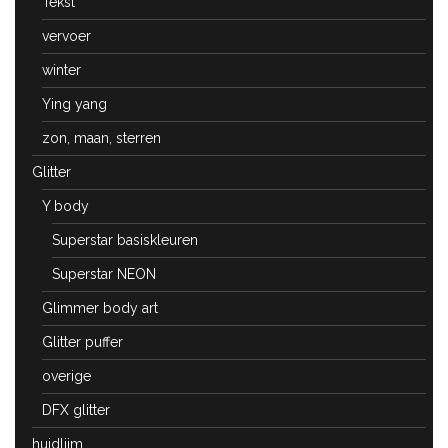
Tekst
vervoer
winter
Ying yang
zon, maan, sterren
Glitter
Y body
Superstar basiskleuren
Superstar NEON
Glimmer body art
Glitter puffer
overige
DFX glitter
huidlijm