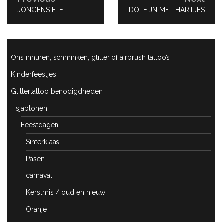
PREVIOUS
JONGENS ELF
NEXT
DOLFIJN MET HARTJES
POST:
POST:
Ons inhuren; schminken, glitter of airbrush tattoo’s
Kinderfeestjes
Glittertattoo benodigdheden
sjablonen
Feestdagen
Sinterklaas
Pasen
carnaval
Kerstmis / oud en nieuw
Oranje