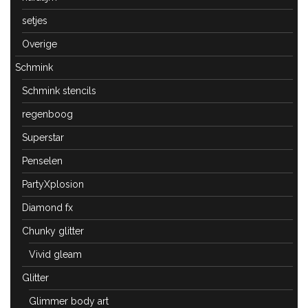
setjes
Overige
Schmink
Schmink stencils
regenboog
Superstar
Penselen
PartyXplosion
Diamond fx
Chunky glitter
Vivid gleam
Glitter
Glimmer body art