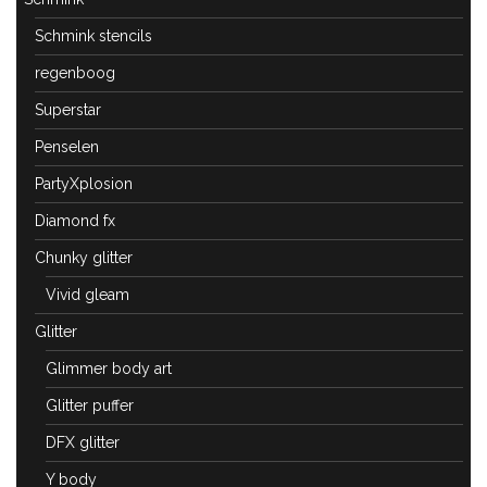
Schmink stencils
regenboog
Superstar
Penselen
PartyXplosion
Diamond fx
Chunky glitter
Vivid gleam
Glitter
Glimmer body art
Glitter puffer
DFX glitter
Y body