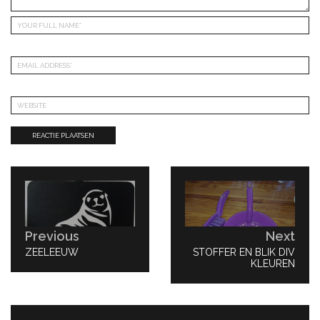
Bericht
navigatie
Previous
Next
PREVIOUS
ZEELEEUW
NEXT
STOFFER EN BLIK DIV
POST:
POST:
KLEUREN