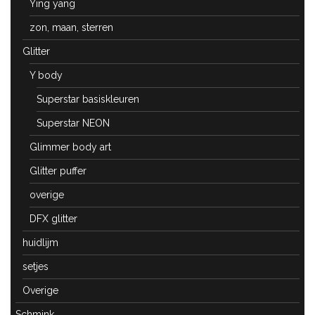
Ying yang
zon, maan, sterren
Glitter
Y body
Superstar basiskleuren
Superstar NEON
Glimmer body art
Glitter puffer
overige
DFX glitter
huidlijm
setjes
Overige
Schmink