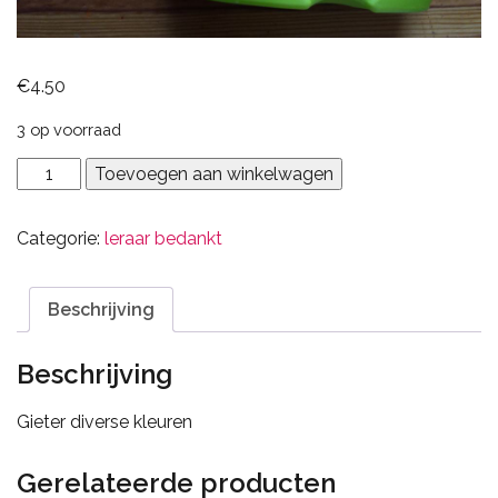
€
4.50
3 op voorraad
Gieter
Toevoegen aan winkelwagen
diverse
kleuren
Categorie:
leraar bedankt
aantal
Beschrijving
Beschrijving
Gieter diverse kleuren
Gerelateerde producten