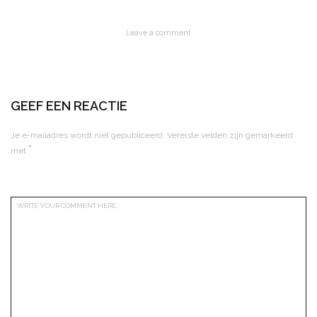
Leave a comment
GEEF EEN REACTIE
Je e-mailadres wordt niet gepubliceerd.
Vereiste velden zijn gemarkeerd
*
met