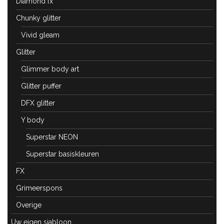
Diamond fx
Chunky glitter
Vivid gleam
Glitter
Glimmer body art
Glitter puffer
DFX glitter
Y body
Superstar NEON
Superstar basiskleuren
FX
Grimeerspons
Overige
Uw eigen sjabloon