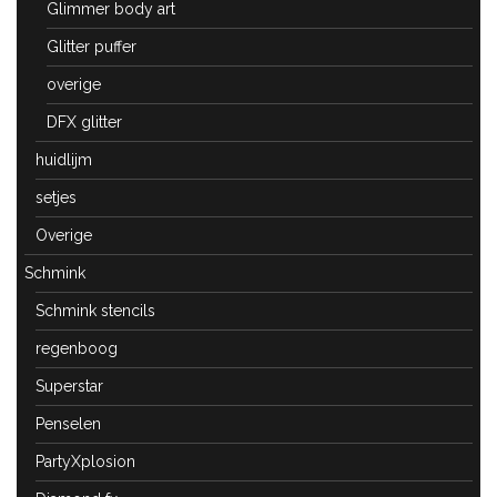
Glimmer body art
Glitter puffer
overige
DFX glitter
huidlijm
setjes
Overige
Schmink
Schmink stencils
regenboog
Superstar
Penselen
PartyXplosion