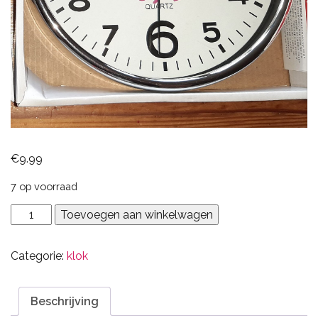
€
9.99
7 op voorraad
gepersonaliseerde
Toevoegen aan winkelwagen
klok
wit
Categorie:
klok
aantal
Beschrijving