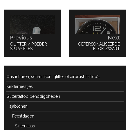
Bericht
navigatie
Previous
Next
PREVIOUS
GLITTER / POEDER
NEXT
GEPERSONALISEERDE
POST:
SPRAY FLES
POST:
KLOK ZWART
Ons inhuren; schminken, glitter of airbrush tattoo’s
Kinderfeestjes
Glittertattoo benodigdheden
sjablonen
Feestdagen
Sinterklaas