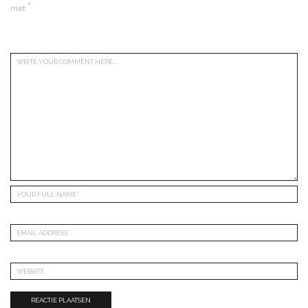
*
met