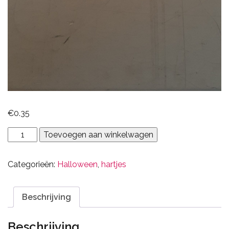
€
0.35
hart
Toevoegen aan winkelwagen
vleugels
aantal
Categorieën:
Halloween
,
hartjes
Beschrijving
Beschrijving