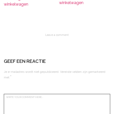
winkelwagen
winkelwagen
Leave a comment
GEEF EEN REACTIE
Je e-mailadres wordt niet gepubliceerd.
Vereiste velden zijn gemarkeerd
*
met