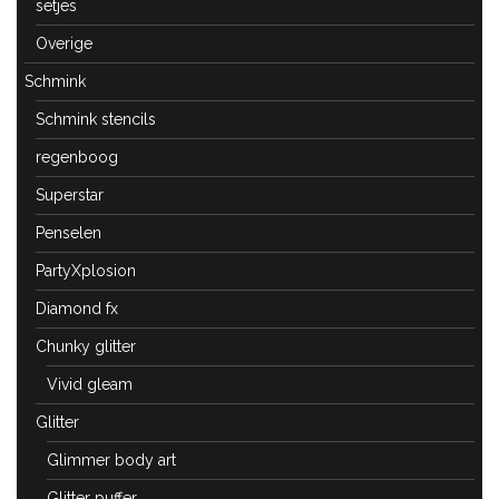
setjes
Overige
Schmink
Schmink stencils
regenboog
Superstar
Penselen
PartyXplosion
Diamond fx
Chunky glitter
Vivid gleam
Glitter
Glimmer body art
Glitter puffer