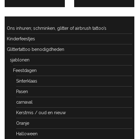
POST:
POST:
Ons inhuren; schminken, glitter of airbrush tattoo’s
Kinderfeestjes
Glittertattoo benodigdheden
sjablonen
Feestdagen
Sinterklaas
Pasen
carnaval
Kerstmis / oud en nieuw
Oranje
Halloween