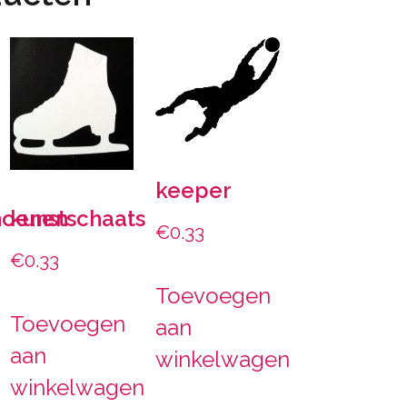
keeper
hoenen
kunstschaats
€
0.33
€
0.33
Toevoegen
Toevoegen
aan
aan
winkelwagen
winkelwagen