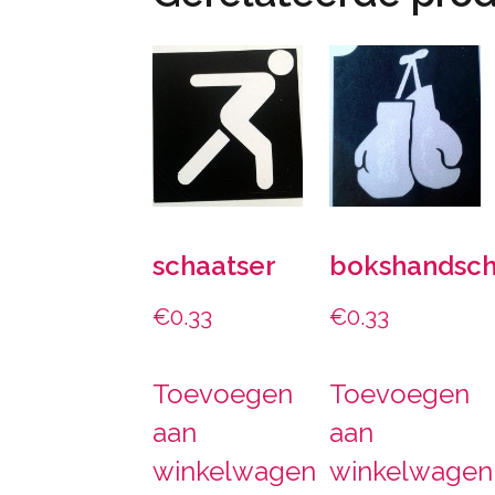
schaatser
bokshandsc
€
0.33
€
0.33
Toevoegen
Toevoegen
aan
aan
winkelwagen
winkelwagen