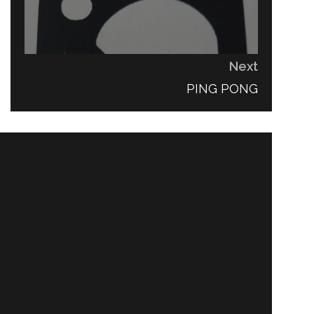
Next
NEXT
PING PONG
POST: