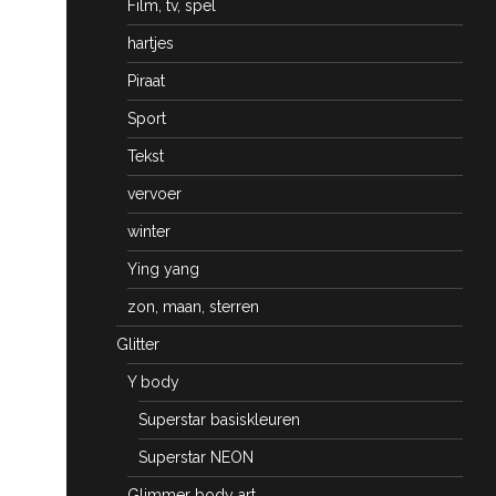
Film, tv, spel
hartjes
Piraat
Sport
Tekst
vervoer
winter
Ying yang
zon, maan, sterren
Glitter
Y body
Superstar basiskleuren
Superstar NEON
Glimmer body art