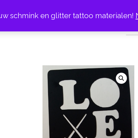
uw schmink en glitter tattoo materialen!
HOC