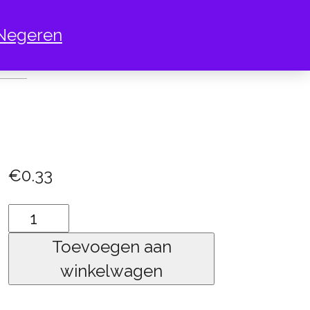
Negeren
KEY
€
0.33
hockey
aantal
Toevoegen aan
winkelwagen