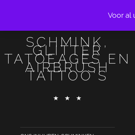
Voor al 
SCHMINK,
GLITTER
TATOEAGES EN
AIRBRUSH
TATTOO'S