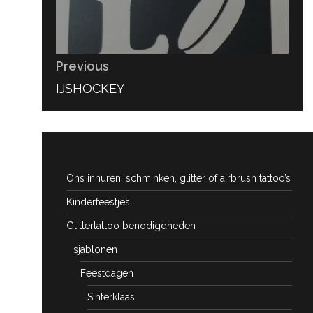
Previous
PREVIOUS
IJSHOCKEY
POST:
Ons inhuren; schminken, glitter of airbrush tattoo’s
Kinderfeestjes
Glittertattoo benodigdheden
sjablonen
Feestdagen
Sinterklaas