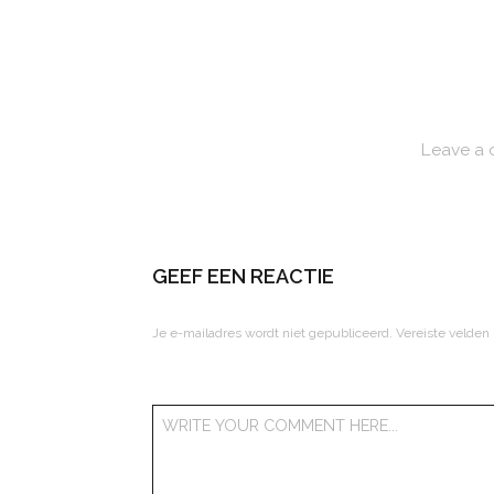
Leave a
GEEF EEN REACTIE
Je e-mailadres wordt niet gepubliceerd.
Vereiste velden