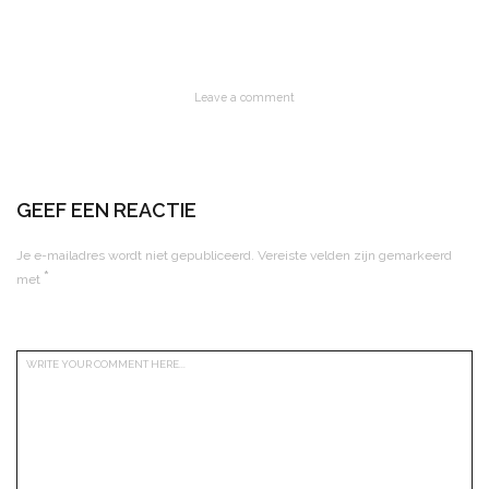
Leave a comment
GEEF EEN REACTIE
Je e-mailadres wordt niet gepubliceerd.
Vereiste velden zijn gemarkeerd
*
met