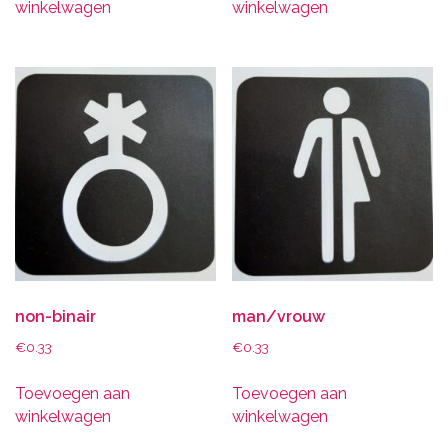
winkelwagen
winkelwagen
non-binair
man/vrouw
€
0.33
€
0.33
Toevoegen aan
Toevoegen aan
winkelwagen
winkelwagen