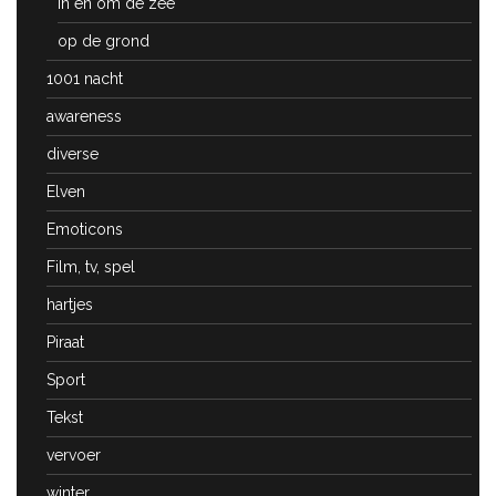
In en om de zee
op de grond
1001 nacht
awareness
diverse
Elven
Emoticons
Film, tv, spel
hartjes
Piraat
Sport
Tekst
vervoer
winter