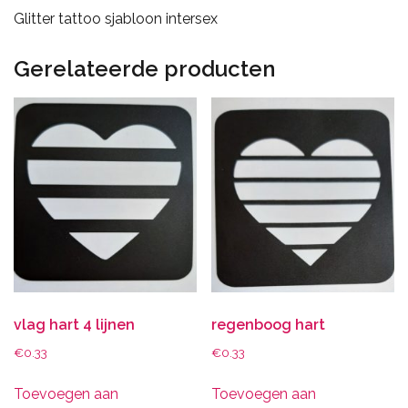
Glitter tattoo sjabloon intersex
Gerelateerde producten
vlag hart 4 lijnen
regenboog hart
€
0.33
€
0.33
Toevoegen aan
Toevoegen aan