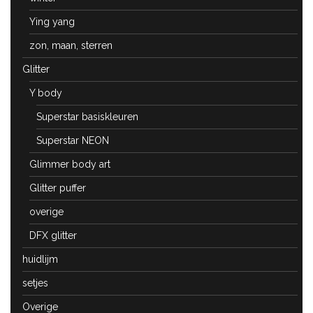
Ying yang
zon, maan, sterren
Glitter
Y body
Superstar basiskleuren
Superstar NEON
Glimmer body art
Glitter puffer
overige
DFX glitter
huidlijm
setjes
Overige