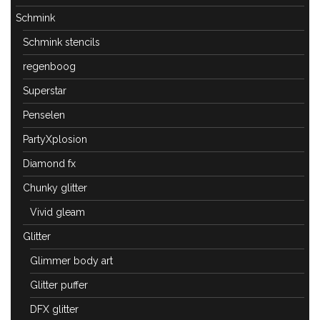
Schmink
Schmink stencils
regenboog
Superstar
Penselen
PartyXplosion
Diamond fx
Chunky glitter
Vivid gleam
Glitter
Glimmer body art
Glitter puffer
DFX glitter