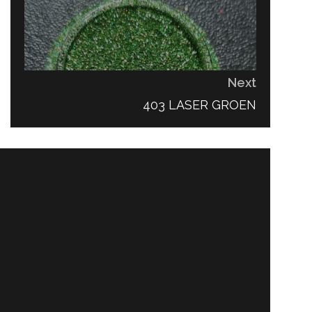
Next
NEXT
403 LASER GROEN
POST: