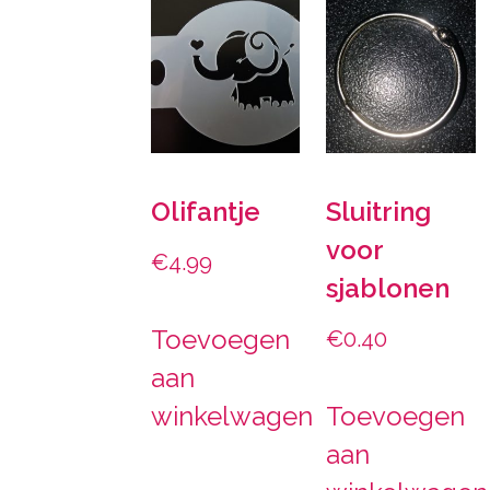
Olifantje
Sluitring
voor
€
4.99
sjablonen
Toevoegen
€
0.40
aan
winkelwagen
Toevoegen
aan