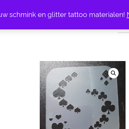
uw schmink en glitter tattoo materialen!
KAART KLE