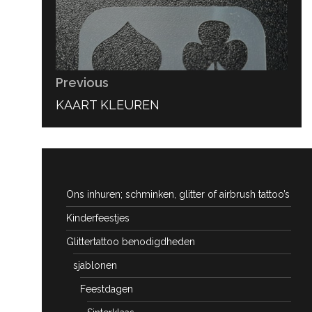
Previous
PREVIOUS
KAART KLEUREN
POST:
Ons inhuren; schminken, glitter of airbrush tattoo’s
Kinderfeestjes
Glittertattoo benodigdheden
sjablonen
Feestdagen