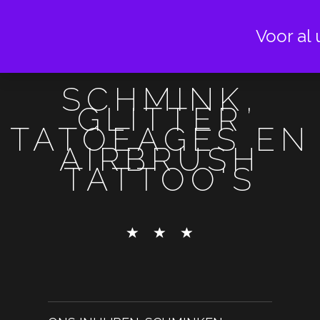
Voor al 
SCHMINK,
GLITTER
TATOEAGES EN
AIRBRUSH
TATTOO'S