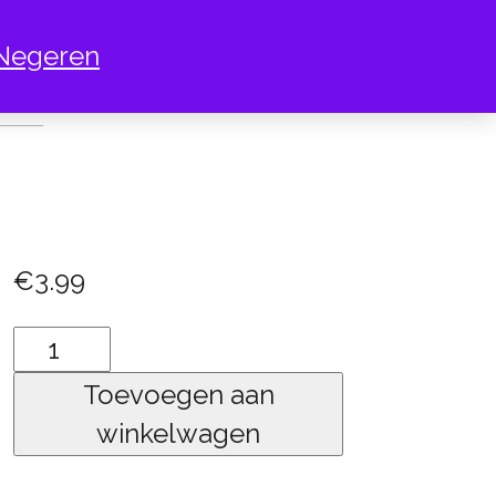
Negeren
UREN MINI
€
3.99
kaart
kleuren
Toevoegen aan
mini
winkelwagen
aantal