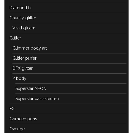
Diamond fx
Chunky glitter
Vivid gleam
Glitter
Glimmer body art
Glitter puffer
DFX glitter
Y body
Superstar NEON
Superstar basiskleuren
FX
Grimeerspons
Overige