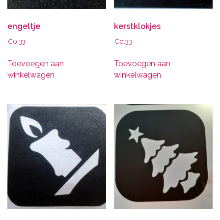
engeltje
kerstklokjes
€
0.33
€
0.33
Toevoegen aan
Toevoegen aan
winkelwagen
winkelwagen