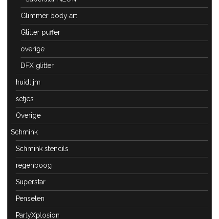
Glimmer body art
Glitter puffer
overige
DFX glitter
huidlijm
setjes
Overige
Schmink
Schmink stencils
regenboog
Superstar
Penselen
PartyXplosion