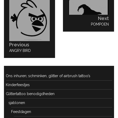
navigatie
Next
NEXT
POMPOEN
POST:
Previous
PREVIOUS
ANGRY BIRD
POST:
Ons inhuren; schminken, glitter of airbrush tattoo’s
Kinderfeestjes
Glittertattoo benodigdheden
sjablonen
Feestdagen