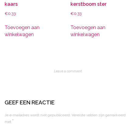
kaars
kerstboom ster
€
0.33
€
0.33
Toevoegen aan
Toevoegen aan
winkelwagen
winkelwagen
Leave a comment
GEEF EEN REACTIE
Je e-mailadres wordt niet gepubliceerd.
Vereiste velden zijn gemarkeerd
*
met