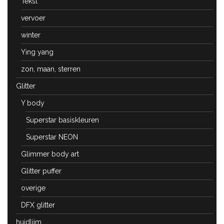
Tekst
vervoer
winter
Ying yang
zon, maan, sterren
Glitter
Y body
Superstar basiskleuren
Superstar NEON
Glimmer body art
Glitter puffer
overige
DFX glitter
huidlijm