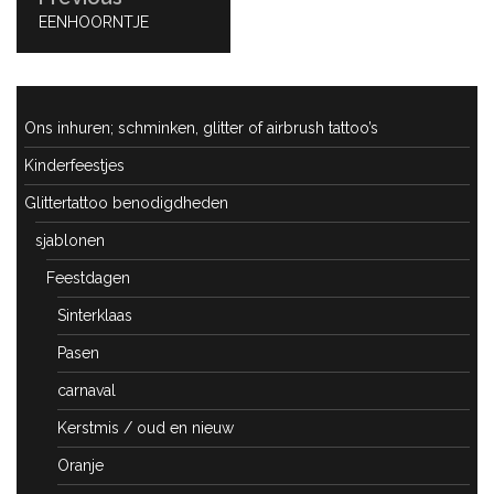
PREVIOUS
EENHOORNTJE
POST:
Ons inhuren; schminken, glitter of airbrush tattoo’s
Kinderfeestjes
Glittertattoo benodigdheden
sjablonen
Feestdagen
Sinterklaas
Pasen
carnaval
Kerstmis / oud en nieuw
Oranje