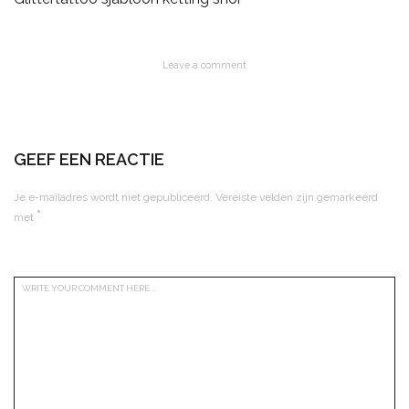
Leave a comment
GEEF EEN REACTIE
Je e-mailadres wordt niet gepubliceerd.
Vereiste velden zijn gemarkeerd
*
met