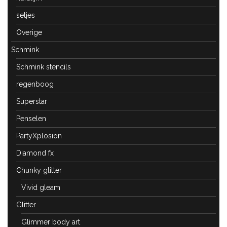
setjes
Overige
Schmink
Schmink stencils
regenboog
Superstar
Penselen
PartyXplosion
Diamond fx
Chunky glitter
Vivid gleam
Glitter
Glimmer body art