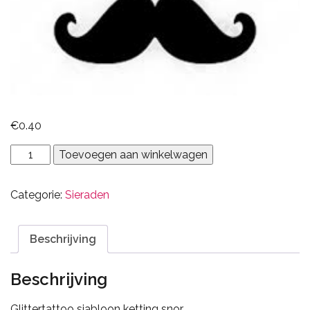
€
0.40
ketting
Toevoegen aan winkelwagen
snor
aantal
Categorie:
Sieraden
Beschrijving
Beschrijving
Glittertattoo sjabloon ketting snor