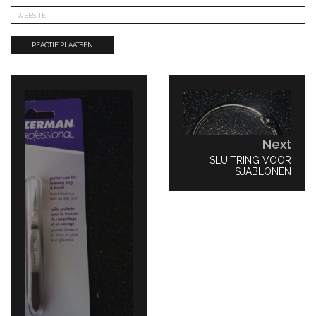
Bericht
navigatie
Next
NEXT
SLUITRING VOOR
POST:
SJABLONEN