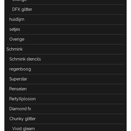
DFX glitter
huidlijm
setjes
Overige
Schmink
Schmink stencils
regenboog
Superstar
Penselen
PartyXplosion
Diamond fx
Chunky glitter
Vivid gleam