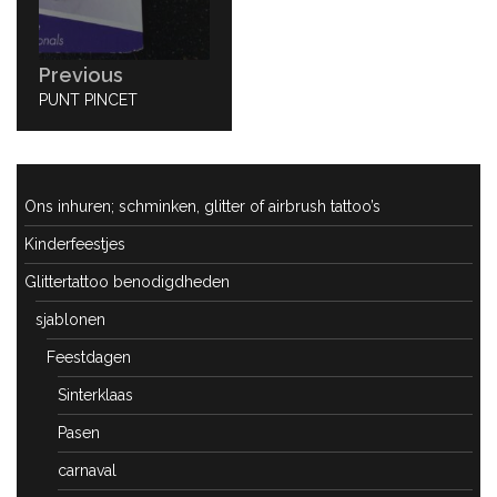
Previous
PREVIOUS
PUNT PINCET
POST:
Ons inhuren; schminken, glitter of airbrush tattoo’s
Kinderfeestjes
Glittertattoo benodigdheden
sjablonen
Feestdagen
Sinterklaas
Pasen
carnaval