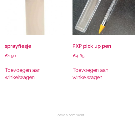
sprayflesje
PXP pick up pen
€
1.50
€
4.65
Toevoegen aan
Toevoegen aan
winkelwagen
winkelwagen
Leave a comment