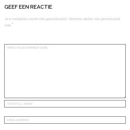
GEEF EEN REACTIE
Je e-mailadres wordt niet gepubliceerd.
Vereiste velden zijn gemarkeerd
*
met