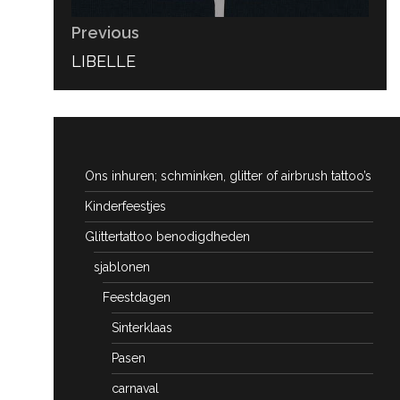
Previous
PREVIOUS
LIBELLE
POST:
Ons inhuren; schminken, glitter of airbrush tattoo’s
Kinderfeestjes
Glittertattoo benodigdheden
sjablonen
Feestdagen
Sinterklaas
Pasen
carnaval