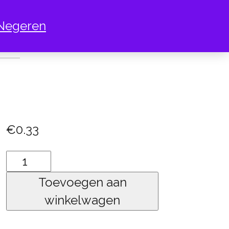
Negeren
TER
€
0.33
panter
aantal
Toevoegen aan
winkelwagen