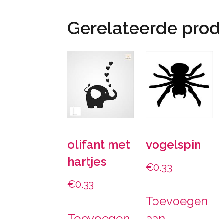
Gerelateerde pro
olifant met
vogelspin
hartjes
€
0.33
€
0.33
Toevoegen
Toevoegen
aan