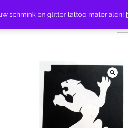
uw schmink en glitter tattoo materialen!
PAN