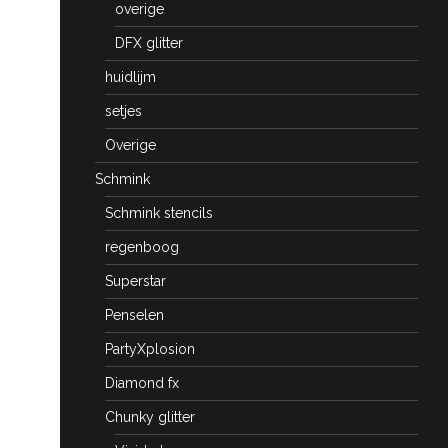
overige
DFX glitter
huidlijm
setjes
Overige
Schmink
Schmink stencils
regenboog
Superstar
Penselen
PartyXplosion
Diamond fx
Chunky glitter