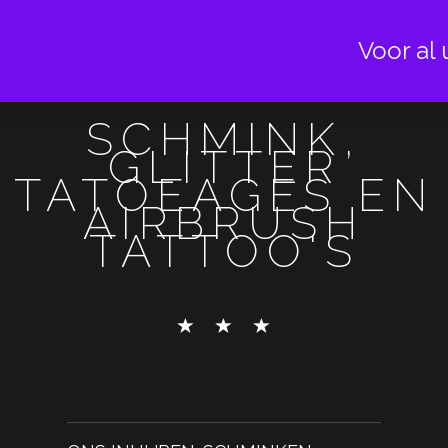
Voor al 
SCHMINK,
GLITTER
TATOEAGES EN
AIRBRUSH
TATTOO'S