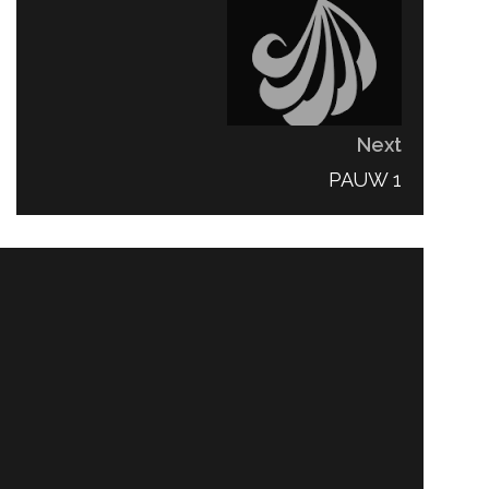
Next
NEXT
PAUW 1
POST: