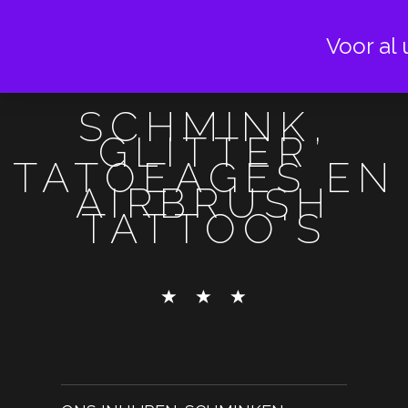
Voor al 
SCHMINK,
GLITTER
TATOEAGES EN
AIRBRUSH
TATTOO'S