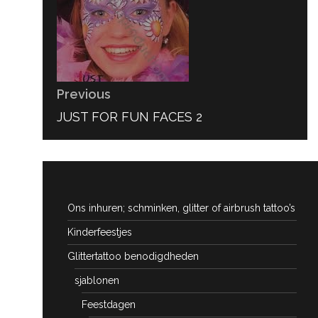
Previous
PREVIOUS
JUST FOR FUN FACES 2
POST:
Ons inhuren; schminken, glitter of airbrush tattoo’s
Kinderfeestjes
Glittertattoo benodigdheden
sjablonen
Feestdagen