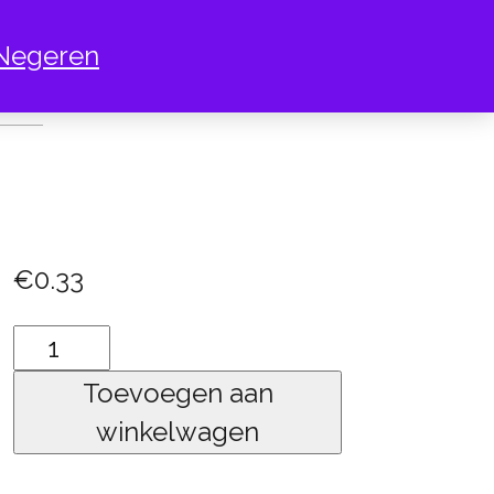
Negeren
UW
€
0.33
Pauw
aantal
Toevoegen aan
winkelwagen