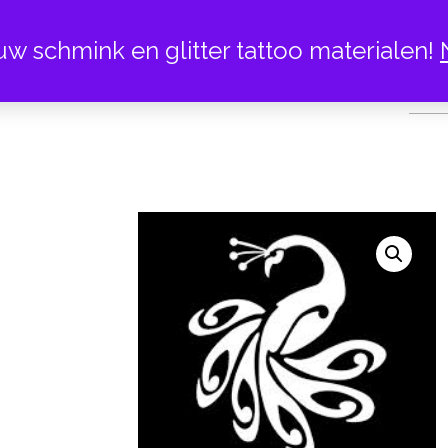
uw schmink en glitter tattoo materialen!
PA