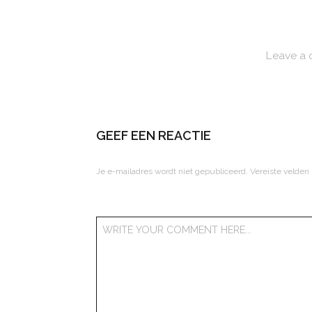
Leave a
GEEF EEN REACTIE
Je e-mailadres wordt niet gepubliceerd.
Vereiste velden