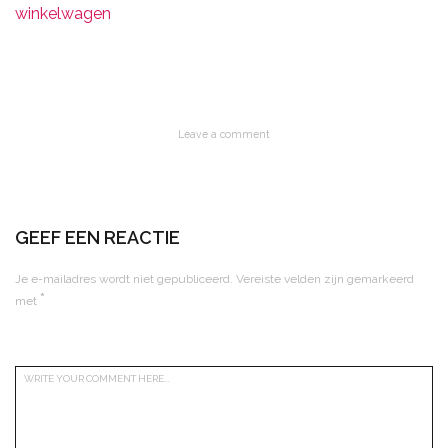
winkelwagen
Leave a comment
GEEF EEN REACTIE
Je e-mailadres wordt niet gepubliceerd.
Vereiste velden zijn gemarkeerd
*
met