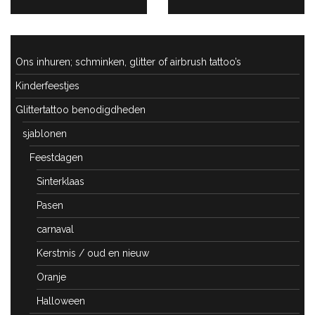
POST:
POST:
Ons inhuren; schminken, glitter of airbrush tattoo’s
Kinderfeestjes
Glittertattoo benodigdheden
sjablonen
Feestdagen
Sinterklaas
Pasen
carnaval
Kerstmis / oud en nieuw
Oranje
Halloween