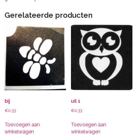
Gerelateerde producten
bij
uil 1
€
0.33
€
0.33
Toevoegen aan
Toevoegen aan
winkelwagen
winkelwagen