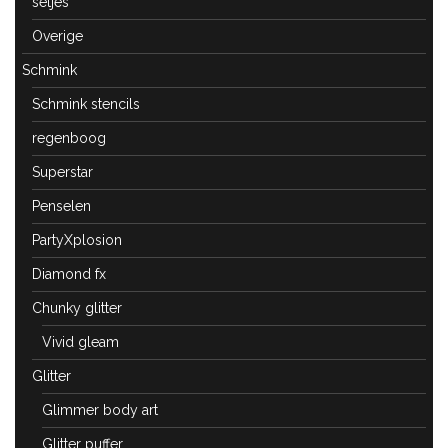
setjes
Overige
Schmink
Schmink stencils
regenboog
Superstar
Penselen
PartyXplosion
Diamond fx
Chunky glitter
Vivid gleam
Glitter
Glimmer body art
Glitter puffer