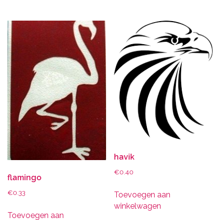
havik
€
0.40
flamingo
€
0.33
Toevoegen aan
winkelwagen
Toevoegen aan