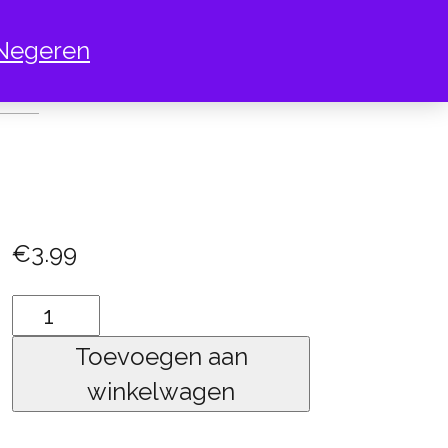
Negeren
KET
€
3.99
Raket
aantal
Toevoegen aan
winkelwagen