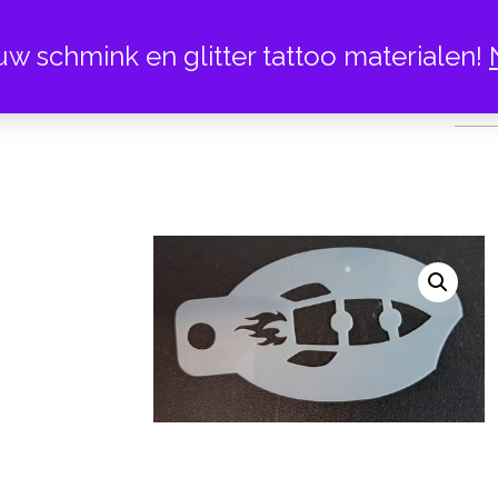
uw schmink en glitter tattoo materialen!
RA