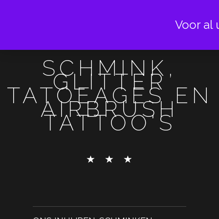
Voor al 
SCHMINK,
GLITTER
TATOEAGES EN
AIRBRUSH
TATTOO'S