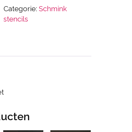
Categorie:
Schmink
stencils
et
ducten