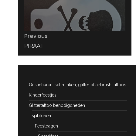
Previous
PREVIOUS
PIRAAT
POST:
Ons inhuren; schminken, glitter of airbrush tattoo’s
Kinderfeestjes
Glittertattoo benodigdheden
sjablonen
Feestdagen