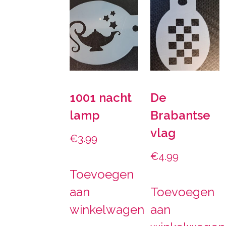
1001 nacht
De
lamp
Brabantse
vlag
€
3.99
€
4.99
Toevoegen
aan
Toevoegen
winkelwagen
aan