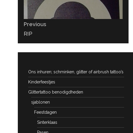
Previous
PREVIOUS
RIP
POST:
Ons inhuren; schminken, glitter of airbrush tattoo’s
Kinderfeestjes
Glittertattoo benodigdheden
sjablonen
Feestdagen
Sinterklaas
Pasen