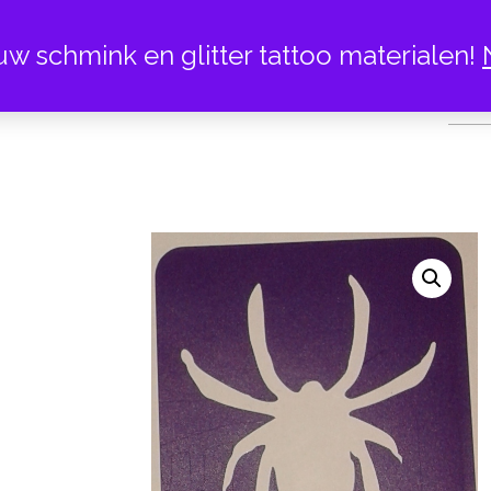
uw schmink en glitter tattoo materialen!
SP