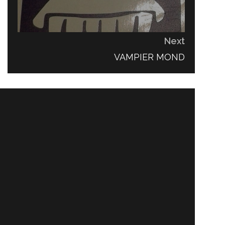
Next
NEXT
VAMPIER MOND
POST: