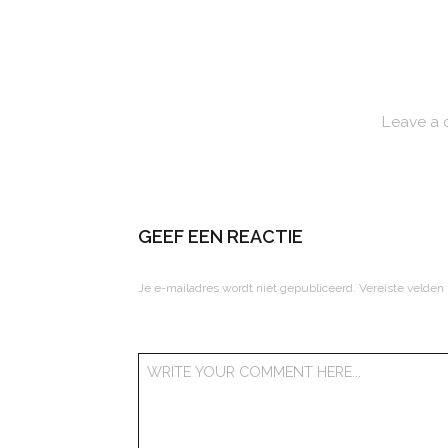
Leave a
GEEF EEN REACTIE
Je e-mailadres wordt niet gepubliceerd.
Vereiste velden