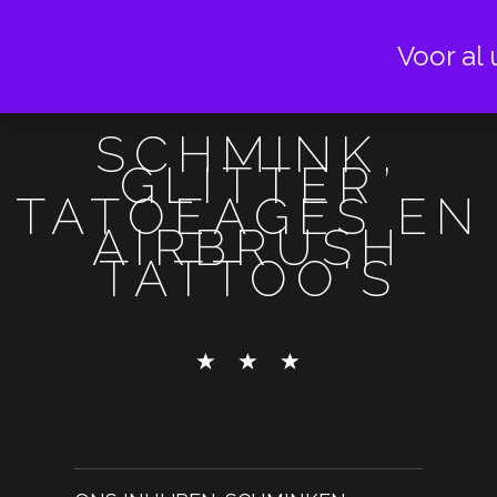
Voor al 
SCHMINK,
GLITTER
TATOEAGES EN
AIRBRUSH
TATTOO'S