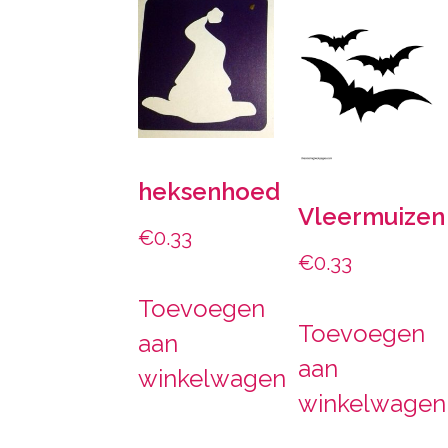
heksenhoed
Vleermuizen
€
0.33
€
0.33
Toevoegen
Toevoegen
aan
aan
winkelwagen
winkelwagen