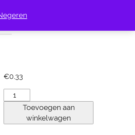
Negeren
IN
€
0.33
spin
aantal
Toevoegen aan
winkelwagen