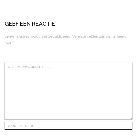
GEEF EEN REACTIE
Je e-mailadres wordt niet gepubliceerd.
Vereiste velden zijn gemarkeerd
*
met