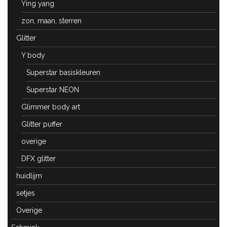
Ying yang
zon, maan, sterren
Glitter
Y body
Superstar basiskleuren
Superstar NEON
Glimmer body art
Glitter puffer
overige
DFX glitter
huidlijm
setjes
Overige