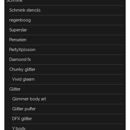
Schmink
Schmink stencils
regenboog
Superstar
Penselen
PartyXplosion
Diamond fx
Chunky glitter
Vivid gleam
Glitter
Glimmer body art
Glitter puffer
DFX glitter
Y body