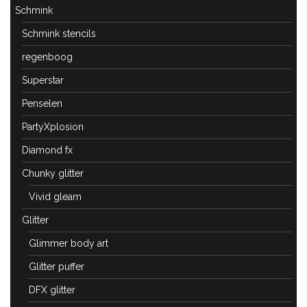
Schmink
Schmink stencils
regenboog
Superstar
Penselen
PartyXplosion
Diamond fx
Chunky glitter
Vivid gleam
Glitter
Glimmer body art
Glitter puffer
DFX glitter