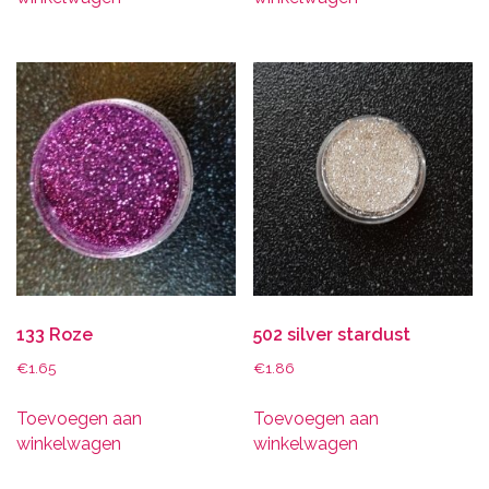
133 Roze
502 silver stardust
€
1.65
€
1.86
Toevoegen aan
Toevoegen aan
winkelwagen
winkelwagen