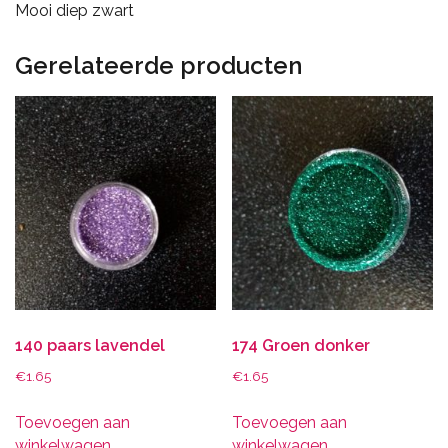
Mooi diep zwart
Gerelateerde producten
140 paars lavendel
174 Groen donker
€
1.65
€
1.65
Toevoegen aan
Toevoegen aan
winkelwagen
winkelwagen