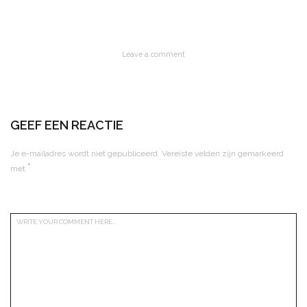
Leave a comment
GEEF EEN REACTIE
Je e-mailadres wordt niet gepubliceerd.
Vereiste velden zijn gemarkeerd
*
met