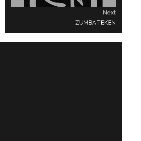
Next
NEXT
ZUMBA TEKEN
POST: