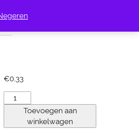
Negeren
IS
€
0.33
vis
aantal
Toevoegen aan
winkelwagen