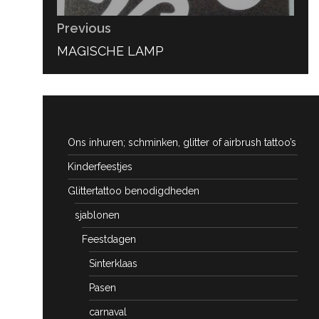
Previous
PREVIOUS
MAGISCHE LAMP
POST:
Ons inhuren; schminken, glitter of airbrush tattoo’s
Kinderfeestjes
Glittertattoo benodigdheden
sjablonen
Feestdagen
Sinterklaas
Pasen
carnaval