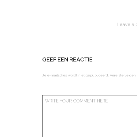
Leave a
GEEF EEN REACTIE
Je e-mailadres wordt niet gepubliceerd.
Vereiste velden