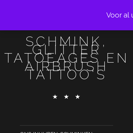
Voor al 
SCHMINK,
GLITTER
TATOEAGES EN
AIRBRUSH
TATTOO'S