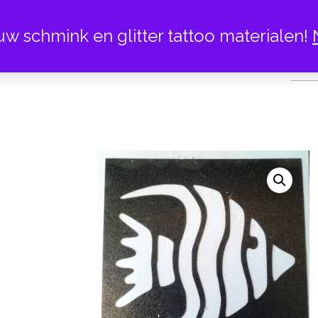
uw schmink en glitter tattoo materialen!
V