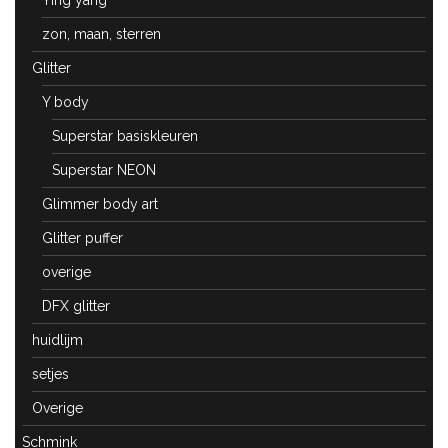
Ying yang
zon, maan, sterren
Glitter
Y body
Superstar basiskleuren
Superstar NEON
Glimmer body art
Glitter puffer
overige
DFX glitter
huidlijm
setjes
Overige
Schmink