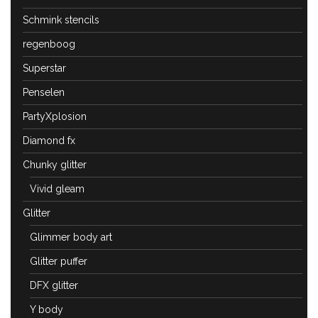
Schmink stencils
regenboog
Superstar
Penselen
PartyXplosion
Diamond fx
Chunky glitter
Vivid gleam
Glitter
Glimmer body art
Glitter puffer
DFX glitter
Y body