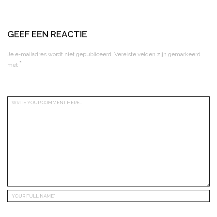
GEEF EEN REACTIE
Je e-mailadres wordt niet gepubliceerd.
Vereiste velden zijn gemarkeerd
*
met