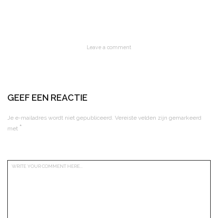
Leave a comment
GEEF EEN REACTIE
Je e-mailadres wordt niet gepubliceerd.
Vereiste velden zijn gemarkeerd
*
met