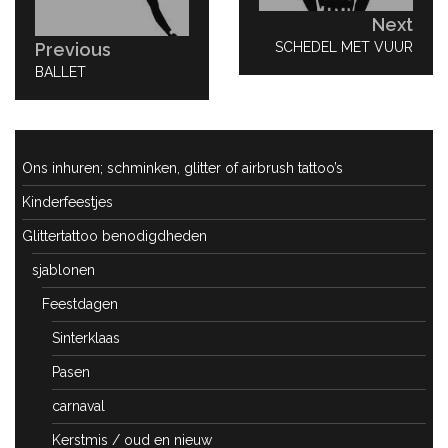
Next
NEXT
SCHEDEL MET VUUR
Previous
POST:
PREVIOUS
BALLET
POST:
Ons inhuren; schminken, glitter of airbrush tattoo’s
Kinderfeestjes
Glittertattoo benodigdheden
sjablonen
Feestdagen
Sinterklaas
Pasen
carnaval
Kerstmis / oud en nieuw