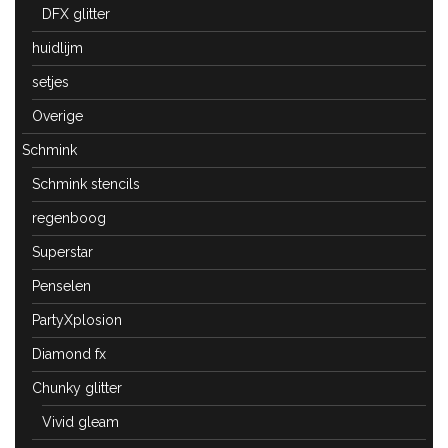
DFX glitter
huidlijm
setjes
Overige
Schmink
Schmink stencils
regenboog
Superstar
Penselen
PartyXplosion
Diamond fx
Chunky glitter
Vivid gleam