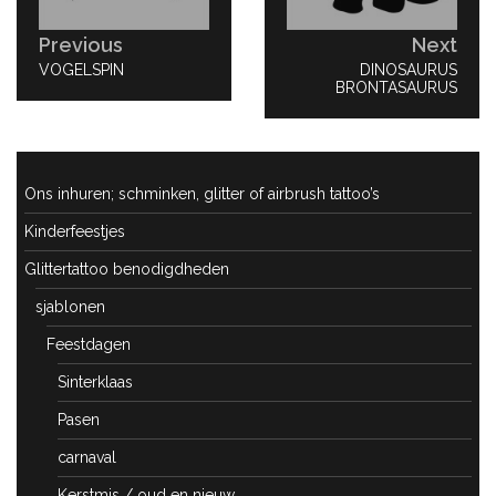
Previous
Next
PREVIOUS
VOGELSPIN
NEXT
DINOSAURUS
POST:
BRONTASAURUS
POST:
Ons inhuren; schminken, glitter of airbrush tattoo’s
Kinderfeestjes
Glittertattoo benodigdheden
sjablonen
Feestdagen
Sinterklaas
Pasen
carnaval
Kerstmis / oud en nieuw