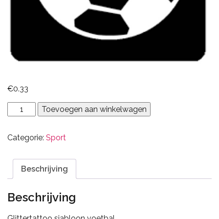
€
0.33
voetbal
Toevoegen aan winkelwagen
aantal
Categorie:
Sport
Beschrijving
Beschrijving
Glittertattoo sjabloon voetbal