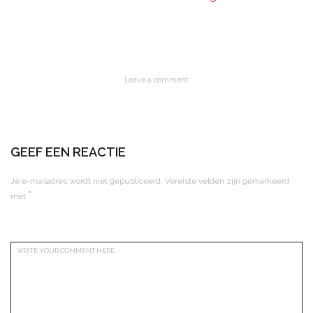
Leave a comment
GEEF EEN REACTIE
Je e-mailadres wordt niet gepubliceerd.
Vereiste velden zijn gemarkeerd
*
met