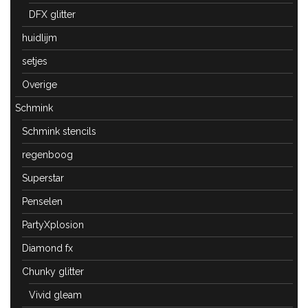
DFX glitter
huidlijm
setjes
Overige
Schmink
Schmink stencils
regenboog
Superstar
Penselen
PartyXplosion
Diamond fx
Chunky glitter
Vivid gleam