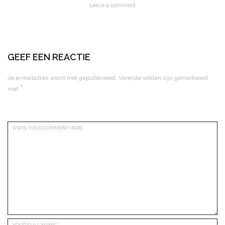
Leave a comment
GEEF EEN REACTIE
Je e-mailadres wordt niet gepubliceerd.
Vereiste velden zijn gemarkeerd
*
met