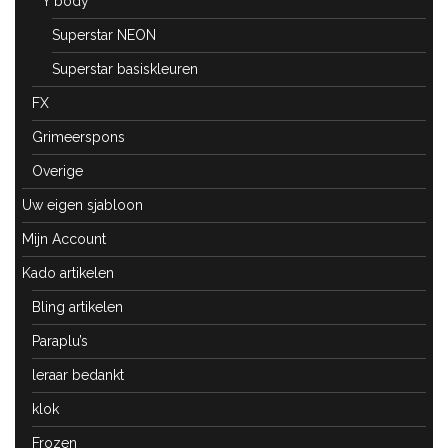
Y body
Superstar NEON
Superstar basiskleuren
FX
Grimeerspons
Overige
Uw eigen sjabloon
Mijn Account
Kado artikelen
Bling artikelen
Paraplu’s
leraar bedankt
klok
Frozen