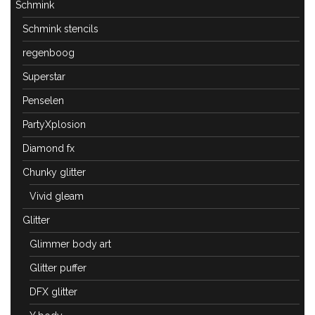
Schmink
Schmink stencils
regenboog
Superstar
Penselen
PartyXplosion
Diamond fx
Chunky glitter
Vivid gleam
Glitter
Glimmer body art
Glitter puffer
DFX glitter