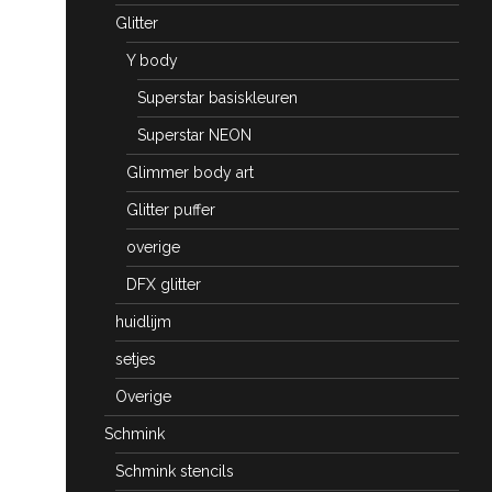
Glitter
Y body
Superstar basiskleuren
Superstar NEON
Glimmer body art
Glitter puffer
overige
DFX glitter
huidlijm
setjes
Overige
Schmink
Schmink stencils