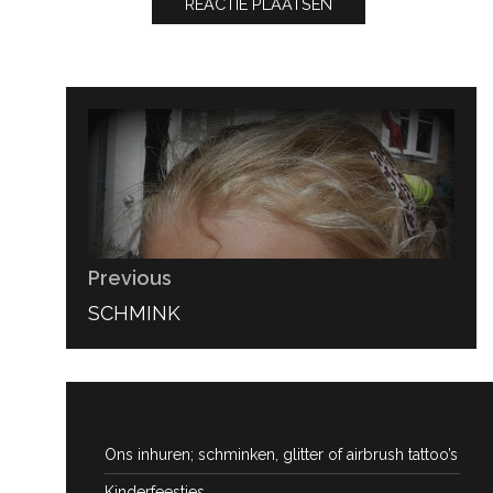
Bericht
navigatie
Previous
PREVIOUS
SCHMINK
POST:
Ons inhuren; schminken, glitter of airbrush tattoo’s
Kinderfeestjes