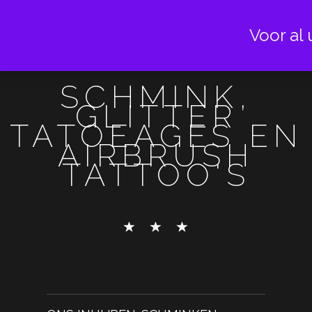
Voor al 
SCHMINK,
GLITTER
TATOEAGES EN
AIRBRUSH
TATTOO'S