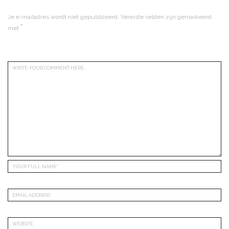
Je e-mailadres wordt niet gepubliceerd.
Vereiste velden zijn gemarkeerd
*
met