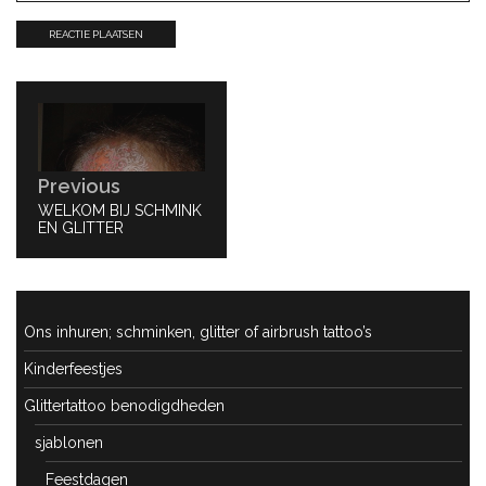
Bericht
navigatie
Previous
PREVIOUS
WELKOM BIJ SCHMINK
POST:
EN GLITTER
Ons inhuren; schminken, glitter of airbrush tattoo’s
Kinderfeestjes
Glittertattoo benodigdheden
sjablonen
Feestdagen