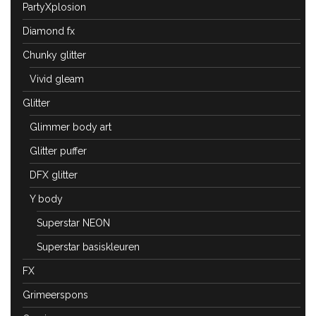
PartyXplosion
Diamond fx
Chunky glitter
Vivid gleam
Glitter
Glimmer body art
Glitter puffer
DFX glitter
Y body
Superstar NEON
Superstar basiskleuren
FX
Grimeerspons