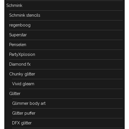
Schmink
Schmink stencils
regenboog
Superstar
Penselen
PartyXplosion
Diamond fx
Chunky glitter
Vivid gleam
Glitter
Glimmer body art
Glitter puffer
DFX glitter