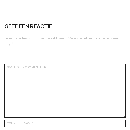
GEEF EEN REACTIE
Je e-mailadres wordt niet gepubliceerd.
Vereiste velden zijn gemarkeerd
*
met