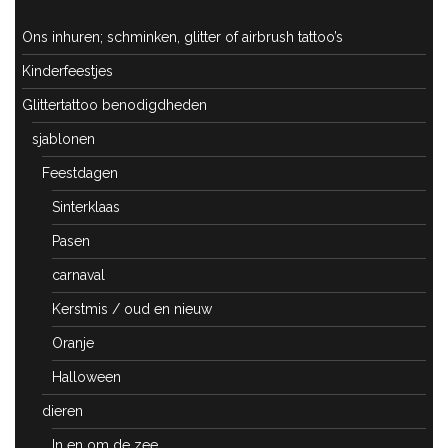
Ons inhuren; schminken, glitter of airbrush tattoo’s
Kinderfeestjes
Glittertattoo benodigdheden
sjablonen
Feestdagen
Sinterklaas
Pasen
carnaval
Kerstmis / oud en nieuw
Oranje
Halloween
dieren
In en om de zee