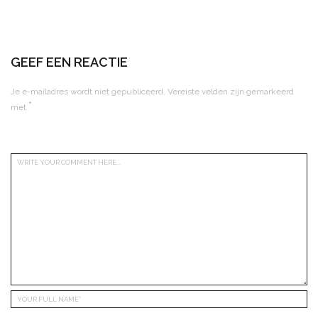
GEEF EEN REACTIE
Je e-mailadres wordt niet gepubliceerd.
Vereiste velden zijn gemarkeerd
*
met