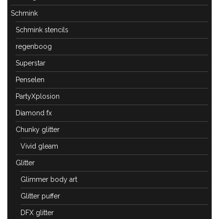
Schmink
Schmink stencils
regenboog
Superstar
Penselen
PartyXplosion
Diamond fx
Chunky glitter
Vivid gleam
Glitter
Glimmer body art
Glitter puffer
DFX glitter